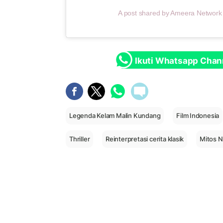
A post shared by Ameera Networ
Ikuti Whatsapp Chan
Legenda Kelam Malin Kundang
Film Indonesia
Thriller
Reinterpretasi cerita klasik
Mitos N