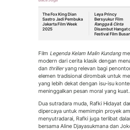
The Fox King Dian
Leya Princy
Sastro Jadi Pembuka
Bersyukur Film
Jakarta Film Week
Rangga & Cinta
2025
Disambut Hangat d
Festival Film Busa
Film
Legenda Kelam Malin Kundang
men
modern dari cerita klasik dengan me
dan
thriller
yang relevan bagi penonto
elemen tradisional dirombak untuk m
yang lebih dekat dengan isu-isu kont
meninggalkan pesan moral yang kuat.
Dua sutradara muda, Rafki Hidayat da
dipercaya untuk memimpin proyek ambis
menyutradarai, Rafki juga terlibat da
bersama Aline Djayasukmana dan Jok