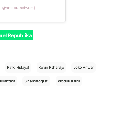
k (@ameeranetwork)
nel Republika
Rafki Hidayat
Kevin Rahardjo
Joko Anwar
usantara
Sinematografi
Produksi film