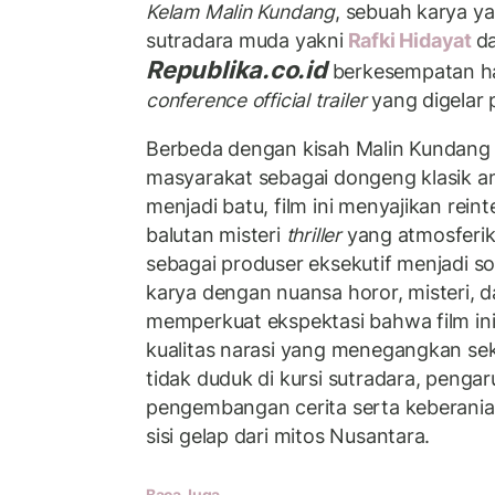
Kelam Malin Kundang
, sebuah karya y
sutradara muda yakni
Rafki Hidayat
d
Republika.co.id
berkesempatan ha
conference official trailer
yang digelar 
Berbeda dengan kisah Malin Kundang
masyarakat sebagai dongeng klasik a
menjadi batu, film ini menyajikan rein
balutan misteri
thriller
yang atmosferik
sebagai produser eksekutif menjadi so
karya dengan nuansa horor, misteri, d
memperkuat ekspektasi bahwa film in
kualitas narasi yang menegangkan se
tidak duduk di kursi sutradara, penga
pengembangan cerita serta keberanian
sisi gelap dari mitos Nusantara.
Baca Juga