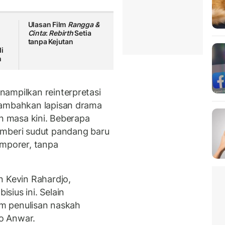
Ulasan Film
Rangga &
Cinta
:
Rebirth
Setia
tanpa Kejutan
i
n
ampilkan reinterpretasi
nambahkan lapisan drama
n masa kini. Beberapa
emberi sudut pandang baru
emporer, tanpa
n Kevin Rahardjo,
ius ini. Selain
lam penulisan naskah
o Anwar.