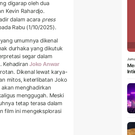
ang digarap oleh dua
an Kevin Rahardjo.
dir dalam acara
press
pada Rabu (1/10/2025).
 yang umumnya dikenal
nak durhaka yang dikutuk
terpretasi segar dalam
Juma
. Kehadiran
Joko Anwar
Men
Int
rotan. Dikenal lewat karya-
an mitos, keterlibatan Joko
i akan menghadirkan
kaligus menggugah. Meski
ruhnya tetap terasa dalam
 film ini mengeksplorasi