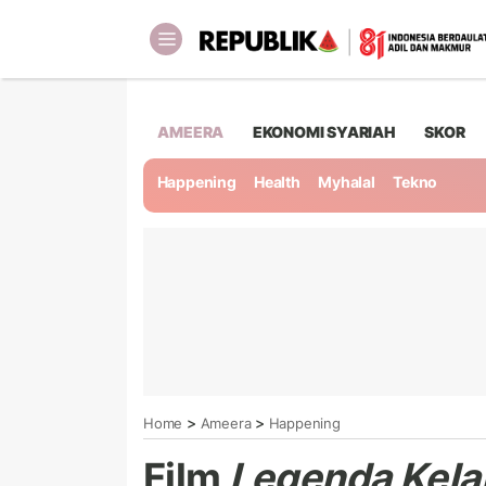
AMEERA
EKONOMI SYARIAH
SKOR
Happening
Health
Myhalal
Tekno
>
>
Home
Ameera
Happening
Film
Legenda Kela