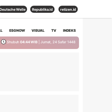
Deutsche Welle
Republika.id
retizen.id
AL
ESGNOW
VISUAL
TV
INDEKS
Shubuh
04:44 WIB
| Jumat, 24 Safar 1448