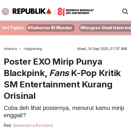
Hot Topics:
#Gubernur BI Mundur
#Kongres Umat Islam In
Ameera
Happening
Ahad , 14 Sep 2025, 07:37 WIB
Poster EXO Mirip Punya
Blackpink,
Fans
K-Pop Kritik
SM Entertainment Kurang
Orisinal
Coba deh lihat posternya, menurut kamu mirip
enggak
?
Red:
Qommarria Rostanti