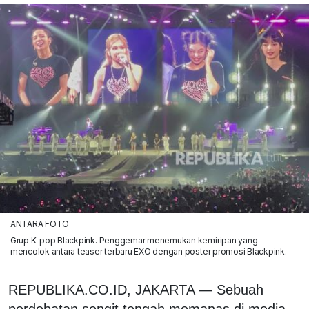
ANTARA FOTO
Grup K-pop Blackpink. Penggemar menemukan kemiripan yang
mencolok antara teaser terbaru EXO dengan poster promosi Blackpink.
REPUBLIKA.CO.ID, JAKARTA — Sebuah
perdebatan sengit tengah memanas di media