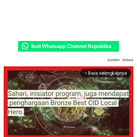
Ikuti Whatsapp Channel Republika
sumber : Antara
Baca selengkapnya
arrow_forward_ios