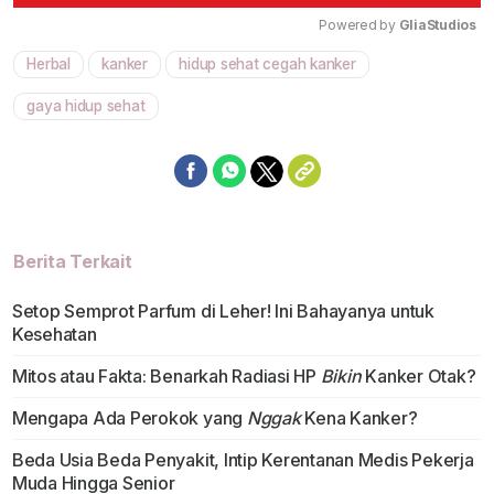
Powered by 
GliaStudios
Herbal
kanker
hidup sehat cegah kanker
Mute
gaya hidup sehat
Berita Terkait
Setop Semprot Parfum di Leher! Ini Bahayanya untuk
Kesehatan
Mitos atau Fakta: Benarkah Radiasi HP
Bikin
Kanker Otak?
Mengapa Ada Perokok yang
Nggak
Kena Kanker?
Beda Usia Beda Penyakit, Intip Kerentanan Medis Pekerja
Muda Hingga Senior