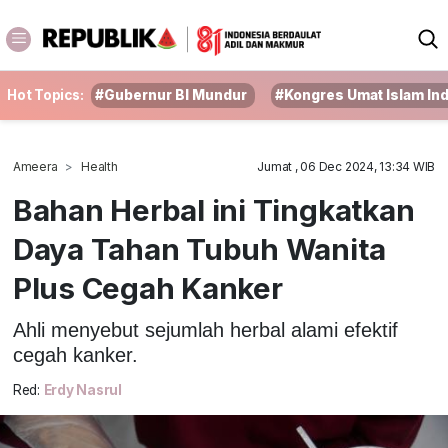
Hot Topics:
#Gubernur BI Mundur
#Kongres Umat Islam In
Ameera
Health
Jumat , 06 Dec 2024, 13:34 WIB
Bahan Herbal ini Tingkatkan
Daya Tahan Tubuh Wanita
Plus Cegah Kanker
Ahli menyebut sejumlah herbal alami efektif
cegah kanker.
Red:
Erdy Nasrul