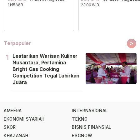
11:15 WIB
23:00 WIB
>
Terpopuler
Lestarikan Warisan Kuliner
1
Nusantara, Pertamina
Bright Gas Cooking
Competition Tegal Lahirkan
Juara
AMEERA
INTERNASIONAL
EKONOMI SYARIAH
TEKNO
SKOR
BISNIS FINANSIAL
KHAZANAH
ESGNOW