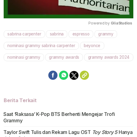
Powered by 
GliaStudios
sabrina carpenter
sabrina
espresso
grammy
Mute
nominasi grammy sabrina carpenter
beyonce
nominasi grammy
grammy awards
grammy awards 2024
Berita Terkait
Saat ‘Raksasa’ K-Pop BTS Berhenti Mengejar Trofi
Grammy
Taylor Swift Tulis dan Rekam Lagu OST
Toy Story 5
Hanya