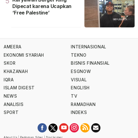
5
Dipecat karena Ucapkan
‘Free Palestine’
AMEERA
INTERNASIONAL
EKONOMI SYARIAH
TEKNO
SKOR
BISNIS FINANSIAL
KHAZANAH
ESGNOW
IQRA
VISUAL
ISLAM DIGEST
ENGLISH
NEWS
TV
ANALISIS
RAMADHAN
SPORT
INDEKS
About Us
|
Pedoman Siber
|
Disclaimer