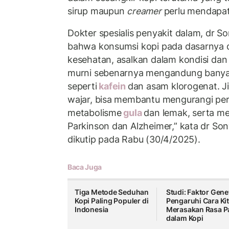
sirup maupun
creamer
perlu mendapatk
Dokter spesialis penyakit dalam, dr S
bahwa konsumsi kopi pada dasarnya
kesehatan, asalkan dalam kondisi dan 
murni sebenarnya mengandung banya
seperti
kafein
dan asam klorogenat. J
wajar, bisa membantu mengurangi pe
metabolisme
gula
dan lemak, serta me
Parkinson dan Alzheimer,” kata dr Son
dikutip pada Rabu (30/4/2025).
Baca Juga
Tiga Metode Seduhan
Studi: Faktor Gene
Kopi Paling Populer di
Pengaruhi Cara Ki
Indonesia
Merasakan Rasa P
dalam Kopi