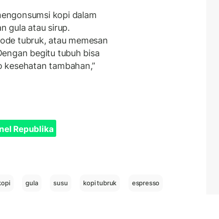
mengonsumsi kopi dalam
 gula atau sirup.
ode tubruk, atau memesan
Dengan begitu tubuh bisa
o kesehatan tambahan,”
nel Republika
kopi
gula
susu
kopi tubruk
espresso