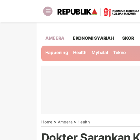
AMEERA
EKONOMI SYARIAH
SKOR
Happening
Health
Myhalal
Tekno
>
>
Home
Ameera
Health
Dokter Sarankan K