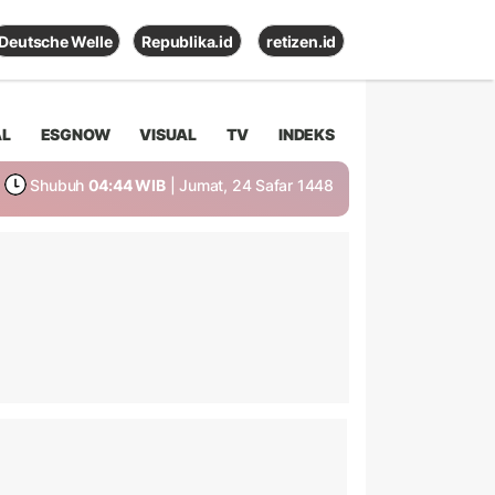
Deutsche Welle
Republika.id
retizen.id
AL
ESGNOW
VISUAL
TV
INDEKS
Shubuh
04:44 WIB
| Jumat, 24 Safar 1448