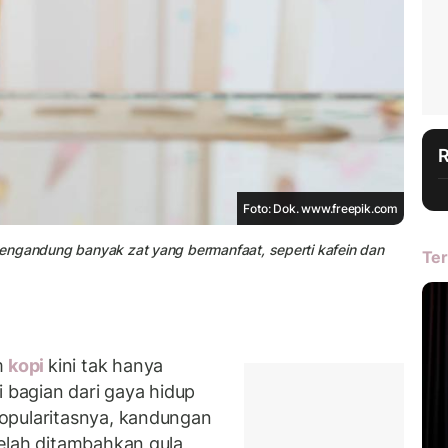
Foto: Dok. www.freepik.com
a mengandung banyak zat yang bermanfaat, seperti kafein dan
Ter
m
kopi
kini tak hanya
i bagian dari gaya hidup
opularitasnya, kandungan
elah ditambahkan gula,