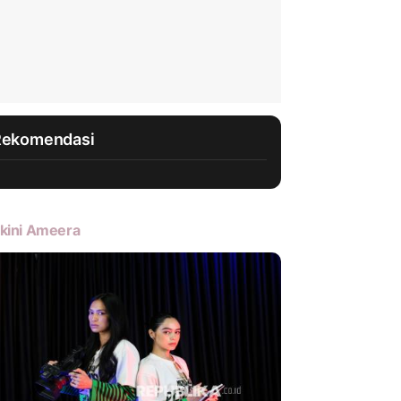
Rekomendasi
kini Ameera