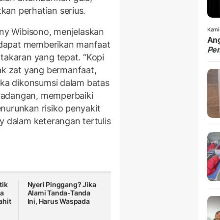
an perhatian serius.
Kami
ony Wibisono, menjelaskan
Ang
 dapat memberikan manfaat
Pe
takaran yang tepat. “Kopi
k zat yang bermanfaat,
ika dikonsumsi dalam batas
radangan, memperbaiki
nurunkan risiko penyakit
y dalam keterangan tertulis
tik
Nyeri Pinggang? Jika
ta
Alami Tanda-Tanda
ahit
Ini, Harus Waspada