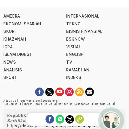
AMEERA
INTERNASIONAL
EKONOMI SYARIAH
TEKNO
SKOR
BISNIS FINANSIAL
KHAZANAH
ESGNOW
IQRA
VISUAL
ISLAM DIGEST
ENGLISH
NEWS
TV
ANALISIS
RAMADHAN
SPORT
INDEKS
About Us
|
Pedoman Siber
|
Disclaimer
Republika.id
|
Ihram.republika.co.id
|
Retizen.id
|
Rejabar.co.id
|
Rejogja.co.id
|
Republika telah diverifikasi oleh Dewan Pers
Sertifikat Nomor 1058/DP-Verifikasi/K/XII/2022
https://dewanpers.or.id/data/perusahaanpers