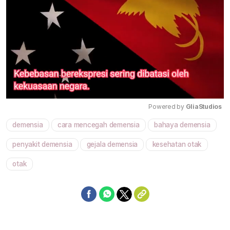
Powered by 
GliaStudios
demensia
cara mencegah demensia
bahaya demensia
Mute
penyakit demensia
gejala demensia
kesehatan otak
otak