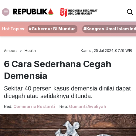
Hot Topics:
#Gubernur BI Mundur
#Kongres Umat Islam In
Ameera
Health
Kamis , 25 Jul 2024, 07:19 WIB
6 Cara Sederhana Cegah
Demensia
Sekitar 40 persen kasus demensia dinilai dapat
dicegah atau setidaknya ditunda.
Red:
Qommarria Rostanti
Rep:
Gumanti Awaliyah