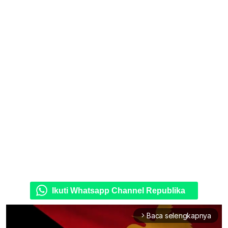
Ikuti Whatsapp Channel Republika
Baca selengkapnya
arrow_forward_ios