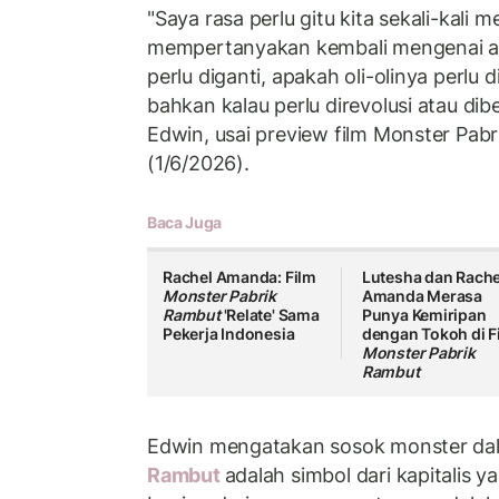
"Saya rasa perlu gitu kita sekali-kali m
mempertanyakan kembali mengenai a
perlu diganti, apakah oli-olinya perlu d
bahkan kalau perlu direvolusi atau dibe
Edwin, usai preview film Monster Pab
(1/6/2026).
Baca Juga
Rachel Amanda: Film
Lutesha dan Rache
Monster Pabrik
Amanda Merasa
Rambut
'Relate' Sama
Punya Kemiripan
Pekerja Indonesia
dengan Tokoh di F
Monster Pabrik
Rambut
Edwin mengatakan sosok monster da
Rambut
adalah simbol dari kapitalis y