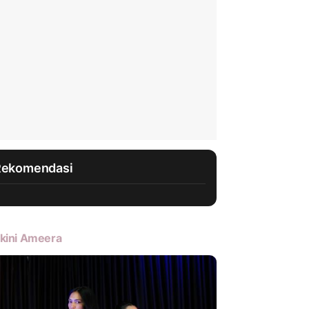
Rekomendasi
kini Ameera