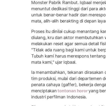
Monster Pabrik Rambut. Iqbaal menjel
menuntut dedikasi tinggi dari para ak
untuk benar-benar hadir dan merespon
mata, alih-alih berakting di depan laya
Proses itu dinilai cukup menantang ka
diulang, kru dan aktor membutuhkan w
melakukan reset agar semua detail fis
"Tidak ada ruang bagi kami untuk berp
Tubuh kami harus merespons tentang 
mata kami," ujar Iqbaal.
Ia menambahkan, tekanan dirasakan o
tim produksi, mulai dari departemen d
penata cahaya (gaffer), bekerja deng
menciptakan
tontonan horor
yang ber
industri perfilman Indonesia.