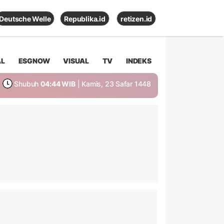
Deutsche Welle
Republika.id
retizen.id
AL
ESGNOW
VISUAL
TV
INDEKS
Shubuh
04:44 WIB
| Kamis, 23 Safar 1448