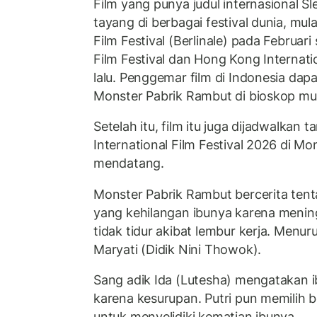
Film yang punya judul internasional S
tayang di berbagai festival dunia, mulai
Film Festival (Berlinale) pada Februari
Film Festival dan Hong Kong Internatio
lalu. Penggemar film di Indonesia dap
Monster Pabrik Rambut di bioskop mul
Setelah itu, film itu juga dijadwalkan t
International Film Festival 2026 di Mo
mendatang.
Monster Pabrik Rambut bercerita tent
yang kehilangan ibunya karena mening
tidak tidur akibat lembur kerja. Menuru
Maryati (Didik Nini Thowok).
Sang adik Ida (Lutesha) mengatakan 
karena kesurupan. Putri pun memilih be
untuk menyelidiki kematian ibunya.