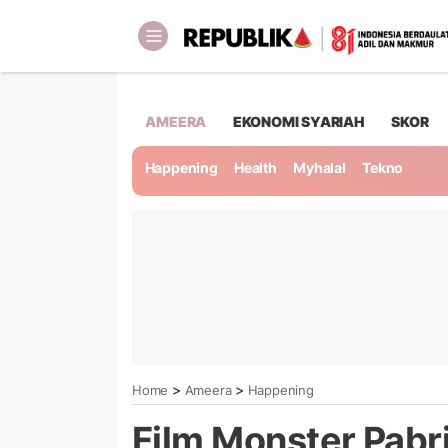
AMEERA
EKONOMI SYARIAH
SKOR
Happening
Health
Myhalal
Tekno
>
>
Home
Ameera
Happening
Film Monster Pabr