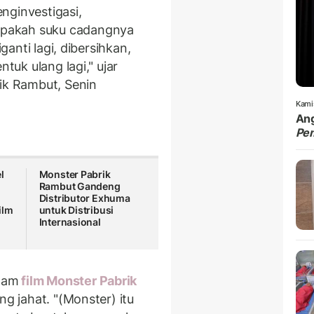
enginvestigasi,
pakah suku cadangnya
iganti lagi, dibersihkan,
ntuk ulang lagi," ujar
rik Rambut, Senin
Kami
Ang
Pe
l
Monster Pabrik
Rambut Gandeng
Distributor Exhuma
ilm
untuk Distribusi
Internasional
lam
film Monster Pabrik
ang jahat. "(Monster) itu