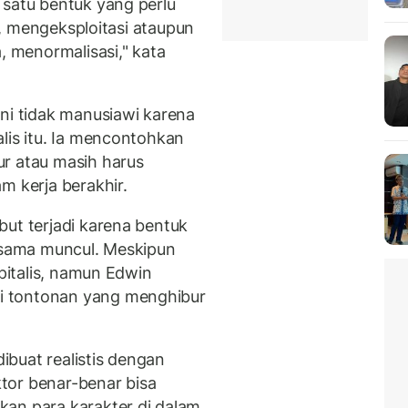
 satu bentuk yang perlu
il, mengeksploitasi ataupun
, menormalisasi," kata
ini tidak manusiawi karena
lis itu. Ia mencontohkan
r atau masih harus
m kerja berakhir.
but terjadi karena bentuk
a-sama muncul. Meskipun
apitalis, namun Edwin
i tontonan yang menghibur
dibuat realistis dengan
tor benar-benar bisa
kan para karakter di dalam