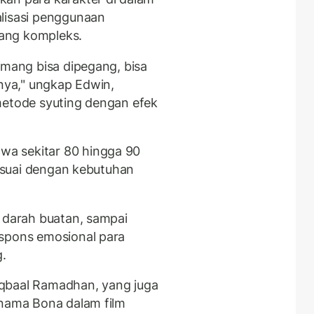
alisasi penggunaan
ang kompleks.
emang bisa dipegang, bisa
unya," ungkap Edwin,
metode syuting dengan efek
a sekitar 80 hingga 90
sesuai dengan kebutuhan
, darah buatan, sampai
espons emosional para
g.
f Iqbaal Ramadhan, yang juga
rnama Bona dalam film