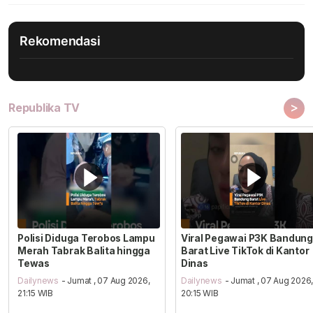
Rekomendasi
>
Republika TV
Polisi Diduga Terobos Lampu
Viral Pegawai P3K Bandung
Merah Tabrak Balita hingga
Barat Live TikTok di Kantor
Tewas
Dinas
Dailynews
- Jumat , 07 Aug 2026,
Dailynews
- Jumat , 07 Aug 2026
21:15 WIB
20:15 WIB