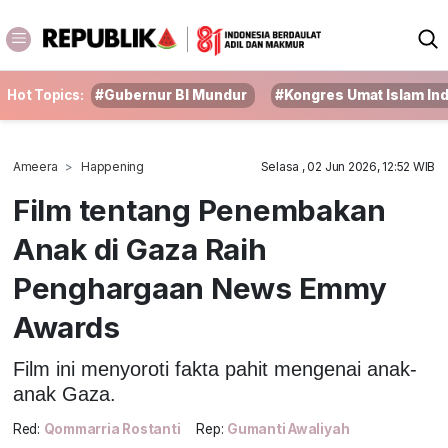
Hot Topics:
#Gubernur BI Mundur
#Kongres Umat Islam In
Ameera
Happening
Selasa , 02 Jun 2026, 12:52 WIB
Film tentang Penembakan
Anak di Gaza Raih
Penghargaan News Emmy
Awards
Film ini menyoroti fakta pahit mengenai anak-
anak Gaza.
Red:
Qommarria Rostanti
Rep:
Gumanti Awaliyah