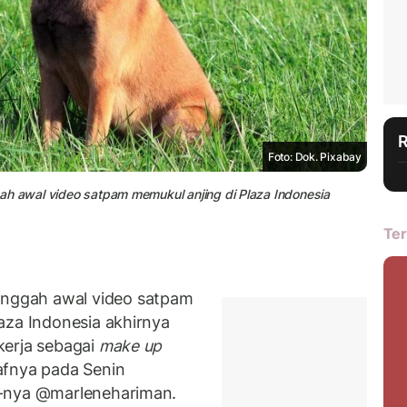
Foto: Dok. Pixabay
nggah awal video satpam memukul anjing di Plaza Indonesia
Ter
nggah awal video satpam
aza Indonesia akhirnya
kerja sebagai
make up
fnya pada Senin
m-nya @marlenehariman.