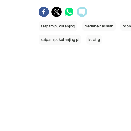
satpam pukul anjing
marlene hariman
robb
satpam pukul anjing pi
kucing