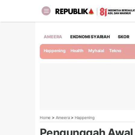
AMEERA
EKONOMI SYARIAH
SKOR
Happening
Health
Myhalal
Tekno
>
>
Home
Ameera
Happening
Pengunggah Awal 