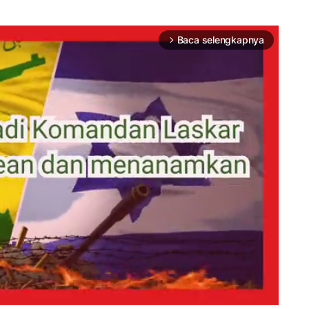
Baca selengkapnya
arrow_forward_ios