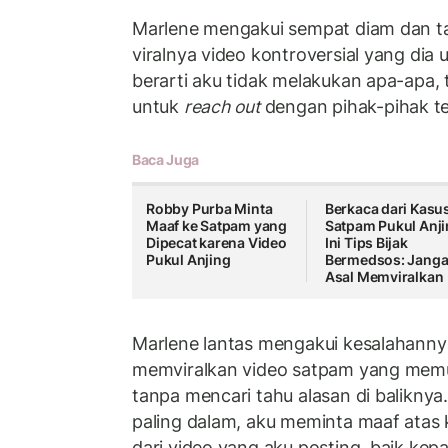
Marlene mengakui sempat diam dan t
viralnya video kontroversial yang dia
berarti aku tidak melakukan apa-apa, 
untuk
reach out
dengan pihak-pihak ter
Baca Juga
Robby Purba Minta
Berkaca dari Kasu
Maaf ke Satpam yang
Satpam Pukul Anji
Dipecat karena Video
Ini Tips Bijak
Pukul Anjing
Bermedsos: Jang
Asal Memviralkan
Marlene lantas mengakui kesalahann
memviralkan video satpam yang memu
tanpa mencari tahu alasan di baliknya.
paling dalam, aku meminta maaf atas 
dari video yang aku posting, baik kep