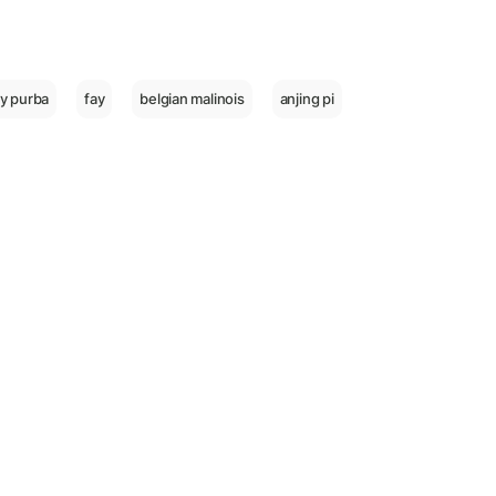
y purba
fay
belgian malinois
anjing pi