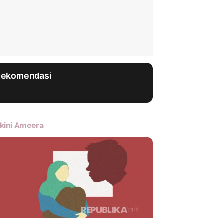
Rekomendasi
kini Ameera