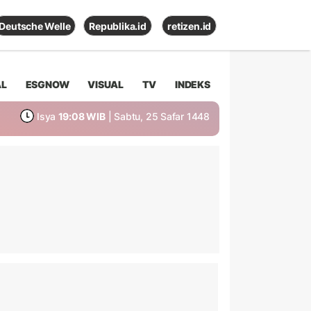
Deutsche Welle
Republika.id
retizen.id
AL
ESGNOW
VISUAL
TV
INDEKS
Isya
19:08 WIB
| Sabtu, 25 Safar 1448