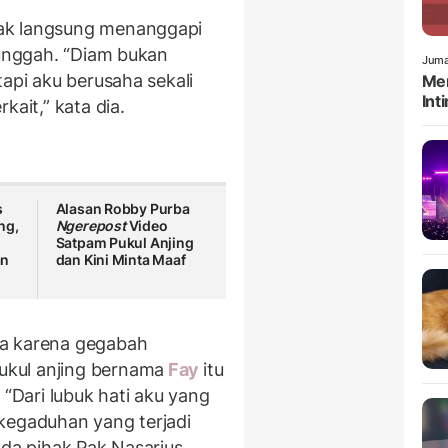
ak langsung menanggapi
 unggah. “Diam bukan
Juma
tapi aku berusaha sekali
Men
Int
kait,” kata dia.
s
Alasan Robby Purba
ng,
Ngerepost
Video
Satpam Pukul Anjing
an
dan Kini Minta Maaf
ya karena gegabah
kul anjing bernama
Fay
itu
 “Dari lubuk hati aku yang
kegaduhan yang terjadi
ada pihak Pak Nasarius,