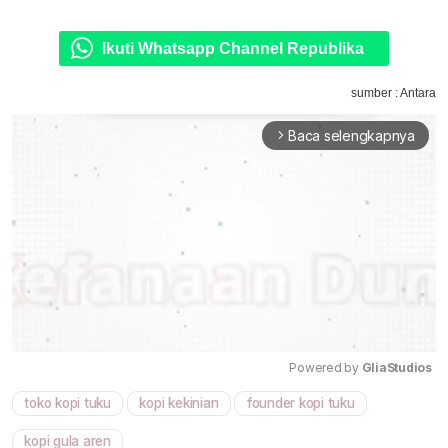
Ikuti Whatsapp Channel Republika
sumber : Antara
Baca selengkapnya
arrow_forward_ios
Powered by 
GliaStudios
toko kopi tuku
kopi kekinian
founder kopi tuku
Mute
kopi gula aren