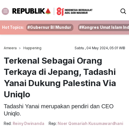
Hot Topics:
#Gubernur BI Mundur
#Kongres Umat Islam In
Ameera
Happening
Sabtu , 04 May 2024, 05:01 WIB
Terkenal Sebagai Orang
Terkaya di Jepang, Tadashi
Yanai Dukung Palestina Via
Uniqlo
Tadashi Yanai merupakan pendiri dan CEO
Uniqlo.
Red:
Reiny Dwinanda
Rep:
Noer Qomariah Kusumawardhani