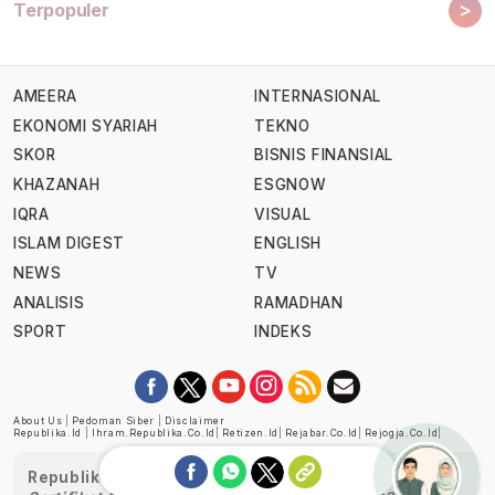
>
Terpopuler
AMEERA
INTERNASIONAL
EKONOMI SYARIAH
TEKNO
SKOR
BISNIS FINANSIAL
KHAZANAH
ESGNOW
IQRA
VISUAL
ISLAM DIGEST
ENGLISH
NEWS
TV
ANALISIS
RAMADHAN
SPORT
INDEKS
About Us
|
Pedoman Siber
|
Disclaimer
Republika.id
|
Ihram.republika.co.id
|
Retizen.id
|
Rejabar.co.id
|
Rejogja.co.id
|
Republika telah diverifikasi oleh Dewan Pers