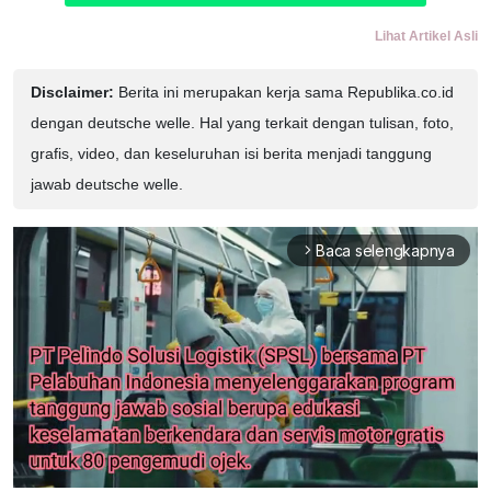
Lihat Artikel Asli
Disclaimer:
Berita ini merupakan kerja sama Republika.co.id
dengan deutsche welle. Hal yang terkait dengan tulisan, foto,
grafis, video, dan keseluruhan isi berita menjadi tanggung
jawab deutsche welle.
Baca selengkapnya
arrow_forward_ios