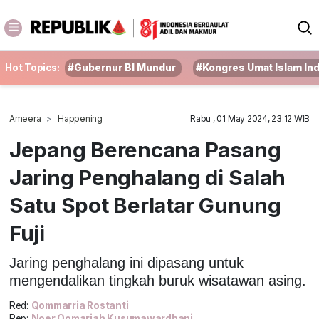
Hot Topics:
#Gubernur BI Mundur
#Kongres Umat Islam In
Ameera
Happening
Rabu , 01 May 2024, 23:12 WIB
Jepang Berencana Pasang
Jaring Penghalang di Salah
Satu Spot Berlatar Gunung
Fuji
Jaring penghalang ini dipasang untuk
mengendalikan tingkah buruk wisatawan asing.
Red:
Qommarria Rostanti
Rep:
Noer Qomariah Kusumawardhani