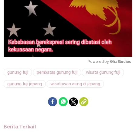
Powered by 
GliaStudios
gunung fuji
pembatas gunung fuji
wisata gunung fuji
Mute
gunung fuji jepang
wisatawan asing di jepang
Berita Terkait