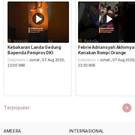
Kebakaran Landa Gedung
Febrie Adriansyah Akhirnya
Bapenda Pemprov DKI
Kenakan Rompi Orange
Dailynews
- Jumat , 07 Aug 2026,
Dailynews
- Jumat , 07 Aug 2026
23:00 WIB
22:30 WIB
>
Terpopuler
AMEERA
INTERNASIONAL