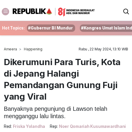
Hot Topics:
#Gubernur BI Mundur
#Kongres Umat Islam In
Ameera
Happening
Rabu , 22 May 2024, 13:10 WIB
Dikerumuni Para Turis, Kota
di Jepang Halangi
Pemandangan Gunung Fuji
yang Viral
Banyaknya pengunjung di Lawson telah
mengganggu lalu lintas.
Red:
Friska Yolandha
Rep:
Noer Qomariah Kusumawardhani