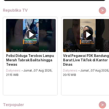
>
Republika TV
Polisi Diduga Terobos Lampu
Viral Pegawai P3K Bandung
Merah Tabrak Balita hingga
Barat Live TikTok di Kantor
Tewas
Dinas
Dailynews
- Jumat , 07 Aug 2026,
Dailynews
- Jumat , 07 Aug 2026
21:15 WIB
20:15 WIB
>
Terpopuler