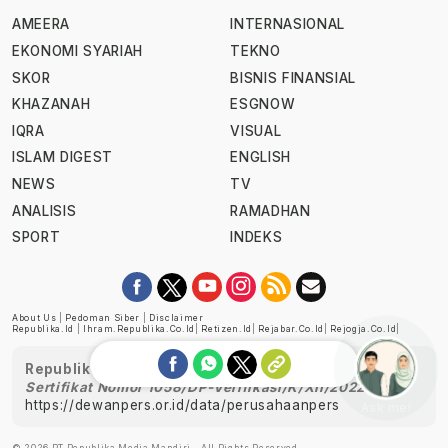
AMEERA
INTERNASIONAL
EKONOMI SYARIAH
TEKNO
SKOR
BISNIS FINANSIAL
KHAZANAH
ESGNOW
IQRA
VISUAL
ISLAM DIGEST
ENGLISH
NEWS
TV
ANALISIS
RAMADHAN
SPORT
INDEKS
About Us
|
Pedoman Siber
|
Disclaimer
Republika.id
|
Ihram.republika.co.id
|
Retizen.id
|
Rejabar.co.id
|
Rejogja.co.id
|
Republika telah diverifikasi oleh Dewan Pers
Sertifikat Nomor 1058/DP-Verifikasi/K/XII/2022
https://dewanpers.or.id/data/perusahaanpers
Ask me!
© 2026 PT Republika Media Mandiri - All Rights Reserved.