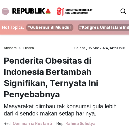
Hot Topics:
#Gubernur BI Mundur
#Kongres Umat Islam In
Ameera
Health
Selasa , 05 Mar 2024, 14:20 WIB
Penderita Obesitas di
Indonesia Bertambah
Signifikan, Ternyata Ini
Penyebabnya
Masyarakat diimbau tak konsumsi gula lebih
dari 4 sendok makan setiap harinya.
Red:
Qommarria Rostanti
Rep:
Rahma Sulistya