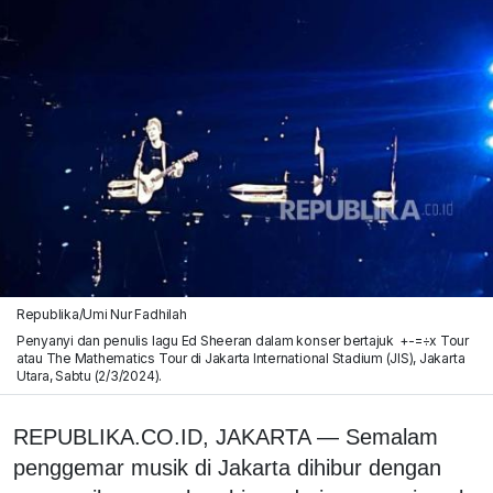
Republika/Umi Nur Fadhilah
Penyanyi dan penulis lagu Ed Sheeran dalam konser bertajuk +-=÷x Tour
atau The Mathematics Tour di Jakarta International Stadium (JIS), Jakarta
Utara, Sabtu (2/3/2024).
REPUBLIKA.CO.ID, JAKARTA — Semalam
penggemar musik di Jakarta dihibur dengan