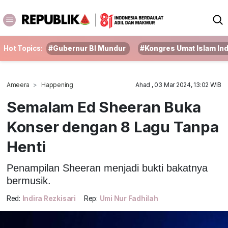
Hot Topics:
#Gubernur BI Mundur
#Kongres Umat Islam In
Ameera
Happening
Ahad , 03 Mar 2024, 13:02 WIB
Semalam Ed Sheeran Buka
Konser dengan 8 Lagu Tanpa
Henti
Penampilan Sheeran menjadi bukti bakatnya
bermusik.
Red:
Indira Rezkisari
Rep:
Umi Nur Fadhilah