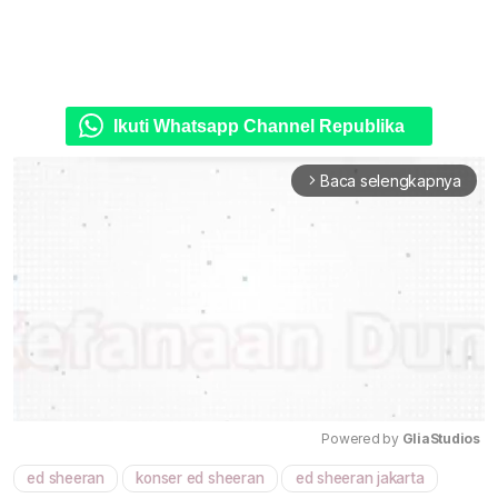
Ikuti Whatsapp Channel Republika
Baca selengkapnya
arrow_forward_ios
Powered by 
GliaStudios
ed sheeran
konser ed sheeran
ed sheeran jakarta
Mute