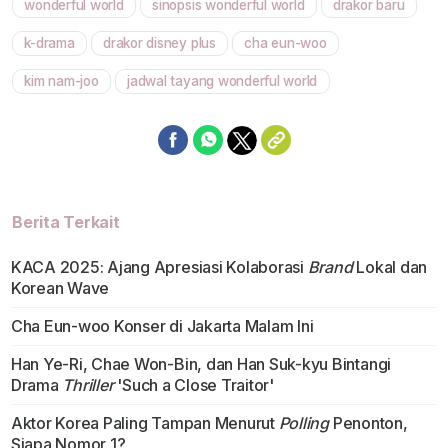
wonderful world
sinopsis wonderful world
drakor baru
Mute
k-drama
drakor disney plus
cha eun-woo
kim nam-joo
jadwal tayang wonderful world
Berita Terkait
KACA 2025: Ajang Apresiasi Kolaborasi
Brand
Lokal dan
Korean Wave
Cha Eun-woo Konser di Jakarta Malam Ini
Han Ye-Ri, Chae Won-Bin, dan Han Suk-kyu Bintangi
Drama
Thriller
'Such a Close Traitor'
Aktor Korea Paling Tampan Menurut
Polling
Penonton,
Siapa Nomor 1?