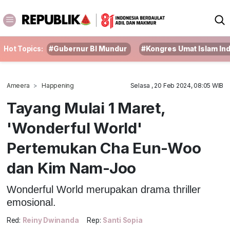
Hot Topics:
#Gubernur BI Mundur
#Kongres Umat Islam In
Ameera
Happening
Selasa , 20 Feb 2024, 08:05 WIB
Tayang Mulai 1 Maret,
'Wonderful World'
Pertemukan Cha Eun-Woo
dan Kim Nam-Joo
Wonderful World merupakan drama thriller
emosional.
Red:
Reiny Dwinanda
Rep:
Santi Sopia