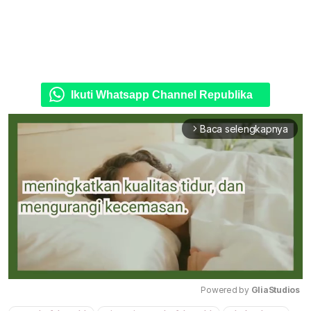
Ikuti Whatsapp Channel Republika
Baca selengkapnya
arrow_forward_ios
Powered by 
GliaStudios