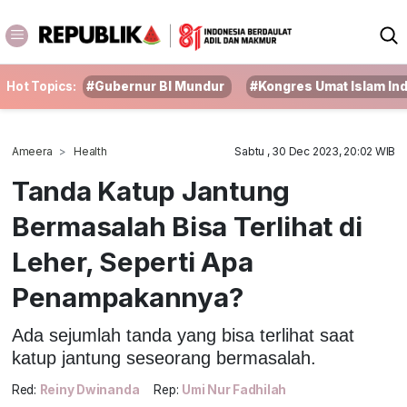
Hot Topics:
#Gubernur BI Mundur
#Kongres Umat Islam In
Ameera
Health
Sabtu , 30 Dec 2023, 20:02 WIB
Tanda Katup Jantung
Bermasalah Bisa Terlihat di
Leher, Seperti Apa
Penampakannya?
Ada sejumlah tanda yang bisa terlihat saat
katup jantung seseorang bermasalah.
Red:
Reiny Dwinanda
Rep:
Umi Nur Fadhilah