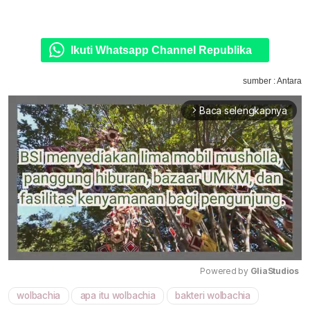
Ikuti Whatsapp Channel Republika
sumber : Antara
Baca selengkapnya
arrow_forward_ios
Powered by 
GliaStudios
wolbachia
apa itu wolbachia
bakteri wolbachia
Mute