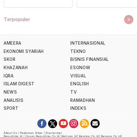
>
Terpopuler
AMEERA
INTERNASIONAL
EKONOMI SYARIAH
TEKNO
SKOR
BISNIS FINANSIAL
KHAZANAH
ESGNOW
IQRA
VISUAL
ISLAM DIGEST
ENGLISH
NEWS
TV
ANALISIS
RAMADHAN
SPORT
INDEKS
About Us
|
Pedoman Siber
|
Disclaimer
Republika.id
|
Ihram.republika.co.id
|
Retizen.id
|
Rejabar.co.id
|
Rejogja.co.id
|