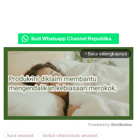
Ikuti Whatsapp Channel Republika
Baca selengkapnya
arrow_forward_ios
Powered by 
GliaStudios
kursi pesawat
tombol rahasia kursi pesawat