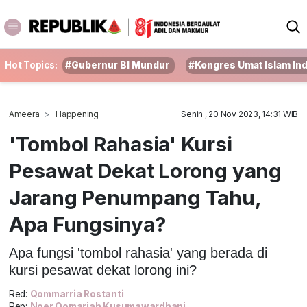
Hot Topics:
#Gubernur BI Mundur
#Kongres Umat Islam In
Ameera
Happening
Senin , 20 Nov 2023, 14:31 WIB
'Tombol Rahasia' Kursi
Pesawat Dekat Lorong yang
Jarang Penumpang Tahu,
Apa Fungsinya?
Apa fungsi 'tombol rahasia' yang berada di
kursi pesawat dekat lorong ini?
Red:
Qommarria Rostanti
Rep:
Noer Qomariah Kusumawardhani