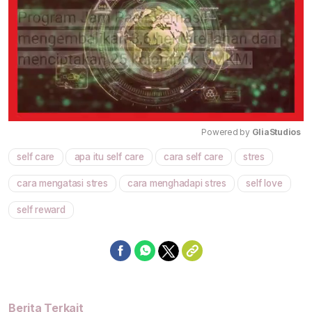
Powered by 
GliaStudios
self care
apa itu self care
cara self care
stres
Mute
cara mengatasi stres
cara menghadapi stres
self love
self reward
Berita Terkait