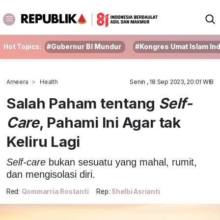
Hot Topics:
#Gubernur BI Mundur
#Kongres Umat Islam In
Ameera
Health
Senin , 18 Sep 2023, 20:01 WIB
Salah Paham tentang
Self-
Care
, Pahami Ini Agar tak
Keliru Lagi
Self-care
bukan sesuatu yang mahal, rumit,
dan mengisolasi diri.
Red:
Qommarria Rostanti
Rep:
Shelbi Asrianti