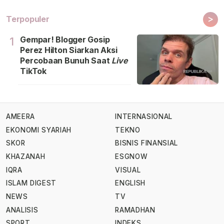
>
Terpopuler
Gempar! Blogger Gosip
1
Perez Hilton Siarkan Aksi
Percobaan Bunuh Saat
Live
TikTok
AMEERA
INTERNASIONAL
EKONOMI SYARIAH
TEKNO
SKOR
BISNIS FINANSIAL
KHAZANAH
ESGNOW
IQRA
VISUAL
ISLAM DIGEST
ENGLISH
NEWS
TV
ANALISIS
RAMADHAN
SPORT
INDEKS