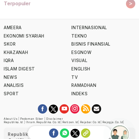
>
Terpopuler
AMEERA
INTERNASIONAL
EKONOMI SYARIAH
TEKNO
SKOR
BISNIS FINANSIAL
KHAZANAH
ESGNOW
IQRA
VISUAL
ISLAM DIGEST
ENGLISH
NEWS
TV
ANALISIS
RAMADHAN
SPORT
INDEKS
About Us
|
Pedoman Siber
|
Disclaimer
Republika.id
|
Ihram.republika.co.id
|
Retizen.id
|
Rejabar.co.id
|
Rejogja.co.id
|
Republika telah diverifikasi oleh Dewan Pers