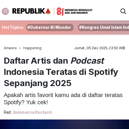
Hot Topics:
#Gubernur BI Mundur
#Kongres Umat Islam In
Ameera
Happening
Jumat , 05 Dec 2025, 23:50 WIB
Daftar Artis dan
Podcast
Indonesia Teratas di Spotify
Sepanjang 2025
Apakah artis favorit kamu ada di daftar teratas
Spotify? Yuk cek!
Red:
Qommarria Rostanti