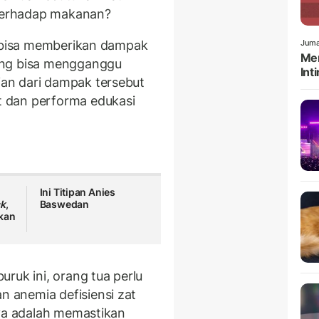
 terhadap makanan?
i bisa memberikan dampak
Juma
Men
ang bisa mengganggu
Int
an dari dampak tersebut
 dan performa edukasi
Ini Titipan Anies
k
,
Baswedan
kan
ruk ini, orang tua perlu
 anemia defisiensi zat
nya adalah memastikan