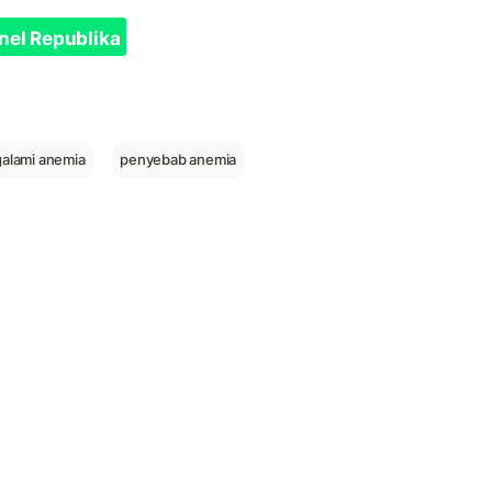
nel Republika
alami anemia
penyebab anemia