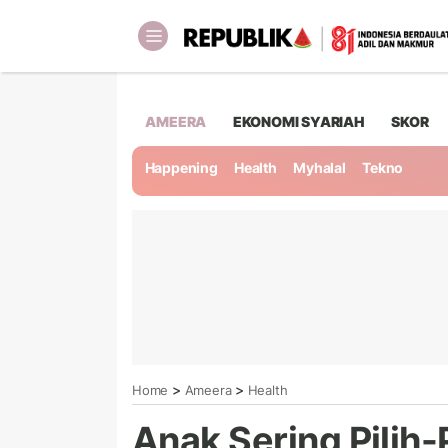
AMEERA
EKONOMI SYARIAH
SKOR
Happening
Health
Myhalal
Tekno
>
>
Home
Ameera
Health
Anak Sering Pilih-