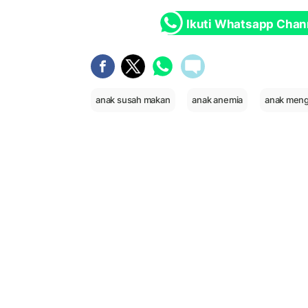
Ikuti Whatsapp Chan
anak susah makan
anak anemia
anak meng