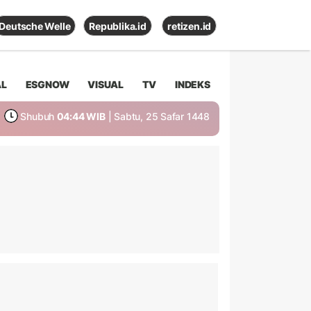
Deutsche Welle
Republika.id
retizen.id
AL
ESGNOW
VISUAL
TV
INDEKS
Shubuh
04:44 WIB
| Sabtu, 25 Safar 1448