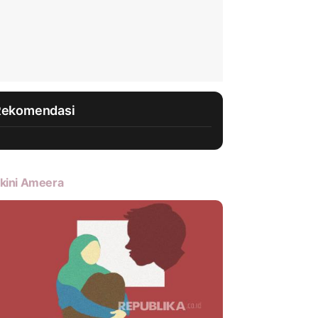
Rekomendasi
kini Ameera