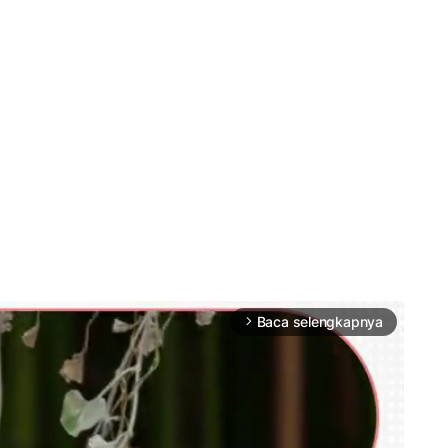
Baca selengkapnya
arrow_forward_ios