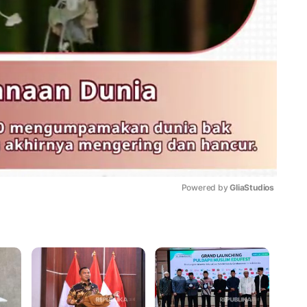
Powered by 
GliaStudios
Mute