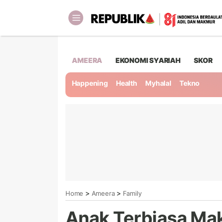
AMEERA
EKONOMI SYARIAH
SKOR
Happening
Health
Myhalal
Tekno
>
>
Home
Ameera
Family
Anak Terbiasa Ma