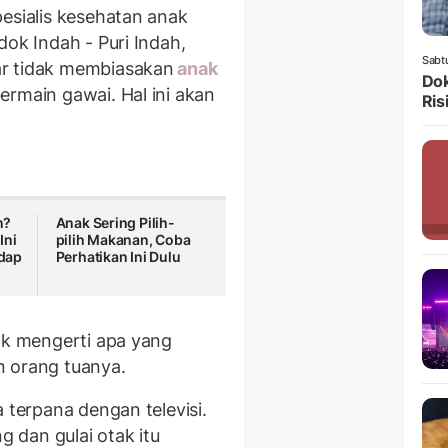
esialis kesehatan anak
dok Indah - Puri Indah,
Sabt
ar tidak membiasakan
anak
Dok
ermain gawai. Hal ini akan
Ris
n?
Anak Sering Pilih-
Ini
pilih Makanan, Coba
dap
Perhatikan Ini Dulu
dak mengerti apa yang
n orang tuanya.
 terpana dengan televisi.
dan gulai otak itu