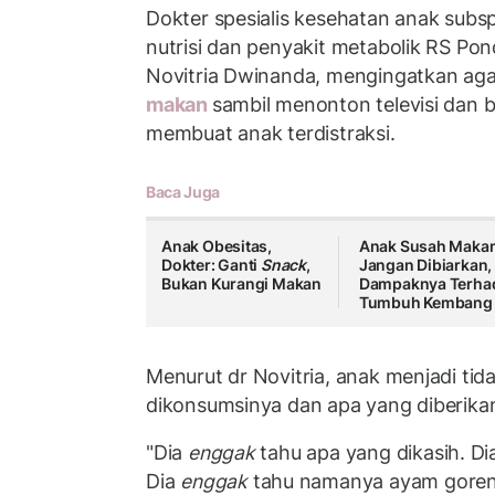
Dokter spesialis kesehatan anak subsp
nutrisi dan penyakit metabolik RS Pon
Novitria Dwinanda, mengingatkan ag
makan
sambil menonton televisi dan b
membuat anak terdistraksi.
Baca Juga
Anak Obesitas,
Anak Susah Maka
Dokter: Ganti
Snack
,
Jangan Dibiarkan, 
Bukan Kurangi Makan
Dampaknya Terha
Tumbuh Kembang
Menurut dr Novitria, anak menjadi ti
dikonsumsinya dan apa yang diberika
"Dia
enggak
tahu apa yang dikasih. Dia
Dia
enggak
tahu namanya ayam goreng 