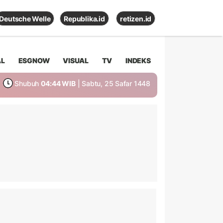
Deutsche Welle
Republika.id
retizen.id
AL
ESGNOW
VISUAL
TV
INDEKS
Shubuh
04:44 WIB
| Sabtu, 25 Safar 1448