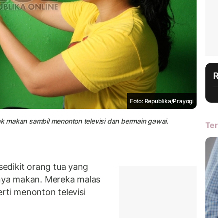
Foto: Republika/Prayogi
nak makan sambil menonton televisi dan bermain gawai.
Ter
edikit orang tua yang
nya makan. Mereka malas
rti menonton televisi