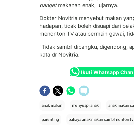
banget
makanan enak," ujarnya.
Dokter Novitria menyebut makan yang
hadapan, tidak boleh disuapi dari bela
menonton TV atau bermain gawai, tid
"Tidak sambil dipangku, digendong, ap
kata dr Novitria.
Ikuti Whatsapp Chan
anak makan
menyuapi anak
anak makan sa
parenting
bahaya anak makan sambil nonton tv