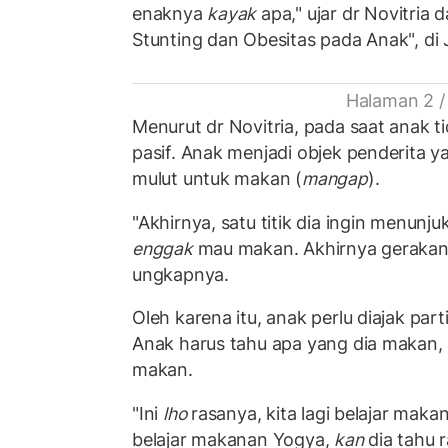
enaknya
kayak
apa," ujar dr Novitria
Stunting dan Obesitas pada Anak", di 
Halaman 2 /
Menurut dr Novitria, pada saat anak t
pasif. Anak menjadi objek penderita
mulut untuk makan (
mangap
).
"Akhirnya, satu titik dia ingin menunju
enggak
mau makan. Akhirnya gerakan 
ungkapnya.
Oleh karena itu, anak perlu diajak par
Anak harus tahu apa yang dia makan, 
makan.
"Ini
lho
rasanya, kita lagi belajar maka
belajar makanan Yogya,
kan
dia tahu 