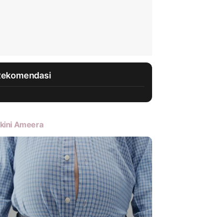
Rekomendasi
kini Ameera