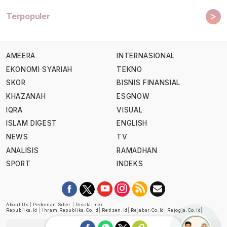
>
Terpopuler
AMEERA
INTERNASIONAL
EKONOMI SYARIAH
TEKNO
SKOR
BISNIS FINANSIAL
KHAZANAH
ESGNOW
IQRA
VISUAL
ISLAM DIGEST
ENGLISH
NEWS
TV
ANALISIS
RAMADHAN
SPORT
INDEKS
About Us
|
Pedoman Siber
|
Disclaimer
Republika.id
|
Ihram.republika.co.id
|
Retizen.id
|
Rejabar.co.id
|
Rejogja.co.id
|