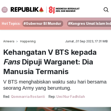
Hot Topics:
#Gubernur BI Mundur
#Kongres Umat Islam In
Ameera
Happening
Jumat , 01 Sep 2023, 17:31 WIB
Kehangatan V BTS kepada
Fans
Dipuji Warganet: Dia
Manusia Termanis
V BTS menghabiskan waktu satu hari bersama
seorang Army yang beruntung.
Red:
Qommarria Rostanti
Rep:
Umi Nur Fadhilah