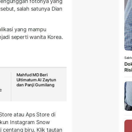
 mengunggah fotonya yang
sebut, salah satunya Dian
plikasi yang mampu
adi seperti wanita Korea.
Sabt
Dok
Ris
Mahfud MD Beri
Ultimatum Al Zaytun
dan Panji Gumilang
c
Store atau Aps Store di
 akun Instagram Snow
 centang biru. Klik tautan