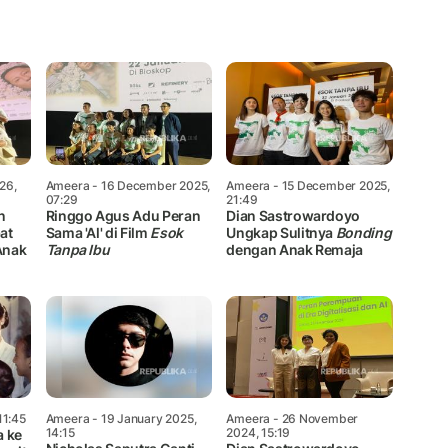
Mute
26,
Ameera
- 16 December 2025,
Ameera
- 15 December 2025,
07:29
21:49
n
Ringgo Agus Adu Peran
Dian Sastrowardoyo
at
Sama 'Al' di Film
Esok
Ungkap Sulitnya
Bonding
Anak
Tanpa Ibu
dengan Anak Remaja
11:45
Ameera
- 19 January 2025,
Ameera
- 26 November
14:15
2024, 15:19
a ke