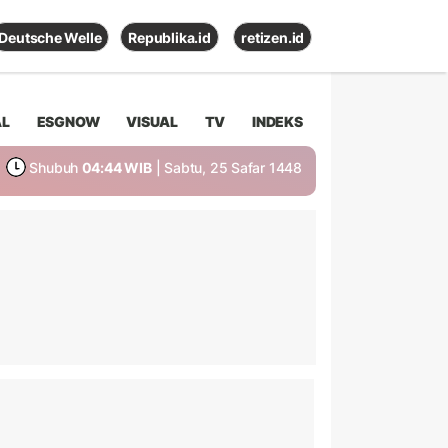
Deutsche Welle
Republika.id
retizen.id
AL
ESGNOW
VISUAL
TV
INDEKS
Shubuh
04:44 WIB
| Sabtu, 25 Safar 1448