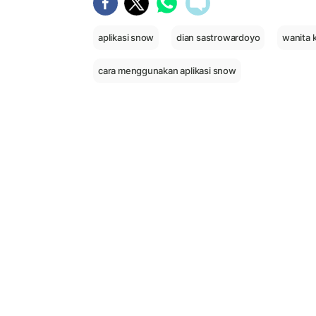
aplikasi snow
dian sastrowardoyo
wanita 
cara menggunakan aplikasi snow