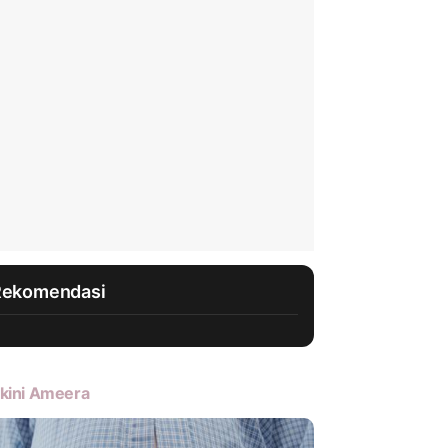
Rekomendasi
kini Ameera