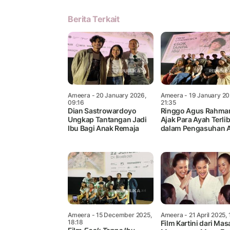
Berita Terkait
Ameera
- 20 January 2026,
Ameera
- 19 January 20
09:16
21:35
Dian Sastrowardoyo
Ringgo Agus Rahma
Ungkap Tantangan Jadi
Ajak Para Ayah Terlib
Ibu Bagi Anak Remaja
dalam Pengasuhan 
Ameera
- 15 December 2025,
Ameera
- 21 April 2025, 
18:18
Film Kartini dari Mas