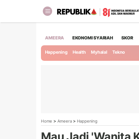
AMEERA
EKONOMI SYARIAH
SKOR
Happening
Health
Myhalal
Tekno
>
>
Home
Ameera
Happening
Mau Jadi 'Wanita 