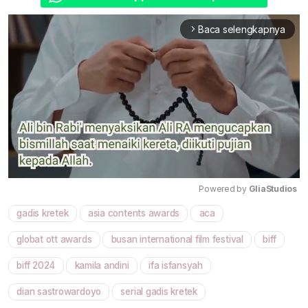
Baca selengkapnya
arrow_forward_ios
Powered by 
GliaStudios
gadis kretek
asia contents awards
aca
Mute
globat ott awards
busan international film festival
biff
biff 2024
kamila andini
ifa isfansyah
dian sastrowardoyo
serial gadis kretek