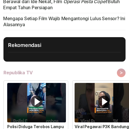
Berawal dari Ide Nekat, Film
Operasi Pesta Copet
Butuh
Empat Tahun Persiapan
Mengapa Setiap Film Wajib Mengantongi Lulus Sensor? Ini
Alasannya
Rekomendasi
>
Republika TV
Polisi Diduga Terobos Lampu
Viral Pegawai P3K Bandung