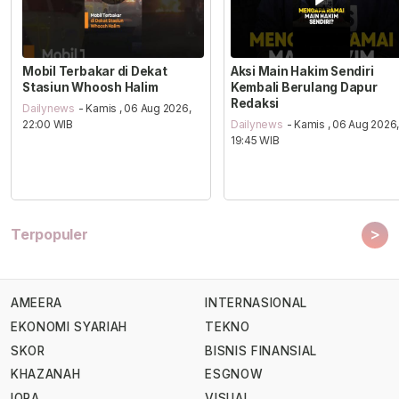
Mobil Terbakar di Dekat
Aksi Main Hakim Sendiri
Stasiun Whoosh Halim
Kembali Berulang Dapur
Redaksi
Dailynews
- Kamis , 06 Aug 2026,
22:00 WIB
Dailynews
- Kamis , 06 Aug 2026
19:45 WIB
>
Terpopuler
AMEERA
INTERNASIONAL
EKONOMI SYARIAH
TEKNO
SKOR
BISNIS FINANSIAL
KHAZANAH
ESGNOW
IQRA
VISUAL