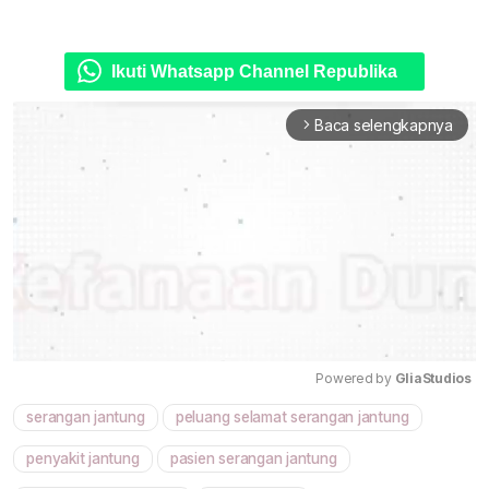
Ikuti Whatsapp Channel Republika
Baca selengkapnya
arrow_forward_ios
Powered by 
GliaStudios
serangan jantung
peluang selamat serangan jantung
Mute
penyakit jantung
pasien serangan jantung