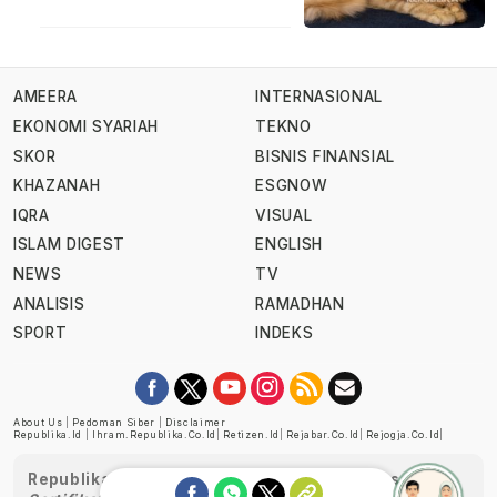
AMEERA
INTERNASIONAL
EKONOMI SYARIAH
TEKNO
SKOR
BISNIS FINANSIAL
KHAZANAH
ESGNOW
IQRA
VISUAL
ISLAM DIGEST
ENGLISH
NEWS
TV
ANALISIS
RAMADHAN
SPORT
INDEKS
About Us
|
Pedoman Siber
|
Disclaimer
Republika.id
|
Ihram.republika.co.id
|
Retizen.id
|
Rejabar.co.id
|
Rejogja.co.id
|
Republika telah diverifikasi oleh Dewan Pers