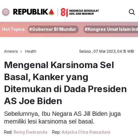
Hot Topics:
#Gubernur BI Mundur
#Kongres Umat Islam In
Ameera
Health
Selasa , 07 Mar 2023, 04:15 WIB
Mengenal Karsinoma Sel
Basal, Kanker yang
Ditemukan di Dada Presiden
AS Joe Biden
Sebelumnya, Ibu Negara AS Jill Biden juga
memiliki lesi karsinoma sel basal.
Red:
Reiny Dwinanda
Rep:
Adysha Citra Ramadani