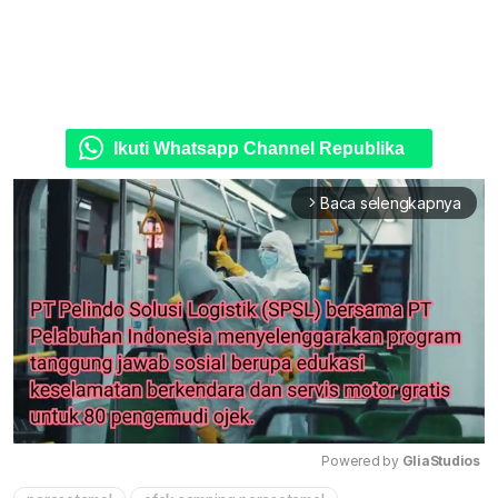
Ikuti Whatsapp Channel Republika
Baca selengkapnya
arrow_forward_ios
Powered by 
GliaStudios