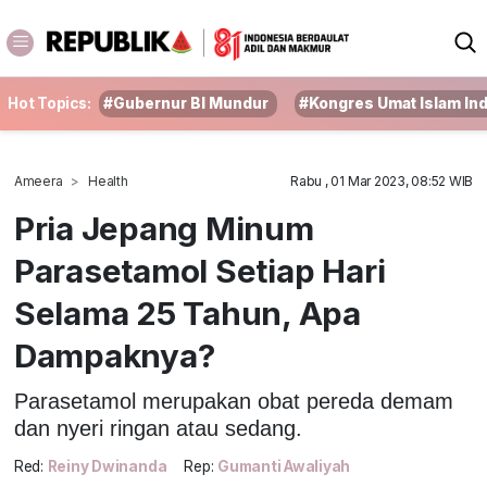
Hot Topics:
#Gubernur BI Mundur
#Kongres Umat Islam In
Ameera
Health
Rabu , 01 Mar 2023, 08:52 WIB
Pria Jepang Minum
Parasetamol Setiap Hari
Selama 25 Tahun, Apa
Dampaknya?
Parasetamol merupakan obat pereda demam
dan nyeri ringan atau sedang.
Red:
Reiny Dwinanda
Rep:
Gumanti Awaliyah