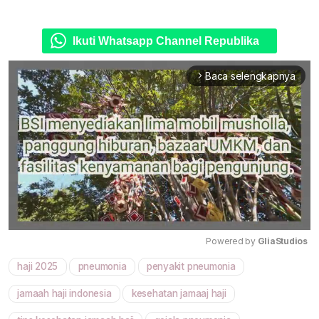
Ikuti Whatsapp Channel Republika
Baca selengkapnya
arrow_forward_ios
Powered by 
GliaStudios
haji 2025
pneumonia
penyakit pneumonia
Mute
jamaah haji indonesia
kesehatan jamaaj haji