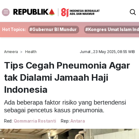
Hot Topics:
#Gubernur BI Mundur
#Kongres Umat Islam In
Ameera
Health
Jumat , 23 May 2025, 08:55 WIB
Tips Cegah Pneumonia Agar
tak Dialami Jamaah Haji
Indonesia
Ada beberapa faktor risiko yang bertendensi
sebagai pencetus kasus pneumonia.
Red:
Qommarria Rostanti
Rep:
Antara