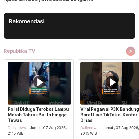
Rekomendasi
>
Republika TV
Polisi Diduga Terobos Lampu
Viral Pegawai P3K Bandung
Merah Tabrak Balita hingga
Barat Live TikTok di Kantor
Tewas
Dinas
Dailynews
- Jumat , 07 Aug 2026,
Dailynews
- Jumat , 07 Aug 2026
21:15 WIB
20:15 WIB