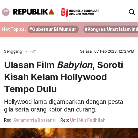
Hot Topics:
#Gubernur BI Mundur
#Kongres Umat Islam In
Senggang
Film
Selasa , 07 Feb 2023, 12:12 WIB
Ulasan Film
Babylon
, Soroti
Kisah Kelam Hollywood
Tempo Dulu
Hollywood lama digambarkan dengan pesta
gila serta orang kotor dan curang.
Red:
Qommarria Rostanti
Rep:
Umi Nur Fadhilah