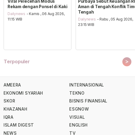
Viral Pelecehan Modus
Purbaya Sebut Keuangan RI
Rekam dengan Ponsel di Kaki
Aman di Tengah Konflik Tim
Tengah
Dailynews
- Kamis , 06 Aug 2026,
11:15 WIB
Dailynews
- Rabu , 05 Aug 2026,
23:15 WIB
>
Terpopuler
AMEERA
INTERNASIONAL
EKONOMI SYARIAH
TEKNO
SKOR
BISNIS FINANSIAL
KHAZANAH
ESGNOW
IQRA
VISUAL
ISLAM DIGEST
ENGLISH
NEWS
TV