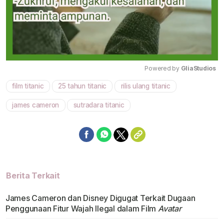
Powered by 
GliaStudios
film titanic
25 tahun titanic
rilis ulang titanic
Mute
james cameron
sutradara titanic
Berita Terkait
James Cameron dan Disney Digugat Terkait Dugaan
Penggunaan Fitur Wajah Ilegal dalam Film
Avatar