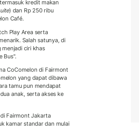
 termasuk kredit makan
uite
) dan Rp 250 ribu
lon Café.
tch Play Area serta
enarik. Salah satunya, di
menjadi ciri khas
e Bus".
ma CoComelon di Fairmont
omelon yang dapat dibawa
 Para tamu pun mendapat
dua anak, serta akses ke
di Fairmont Jakarta
tuk kamar standar dan mulai