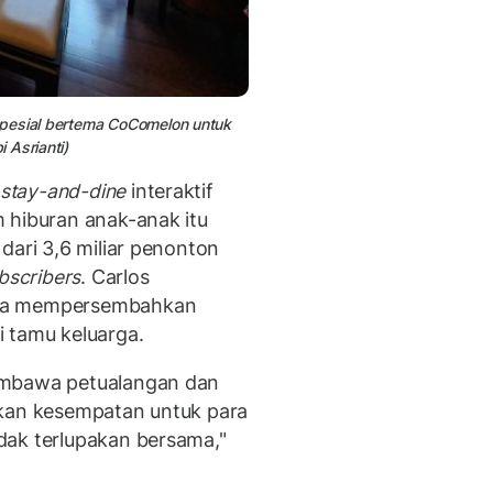
spesial bertema CoComelon untuk
 Asrianti)
stay-and-dine
interaktif
 hiburan anak-anak itu
dari 3,6 miliar penonton
bscribers
. Carlos
gga mempersembahkan
 tamu keluarga.
embawa petualangan dan
ikan kesempatan untuk para
dak terlupakan bersama,"