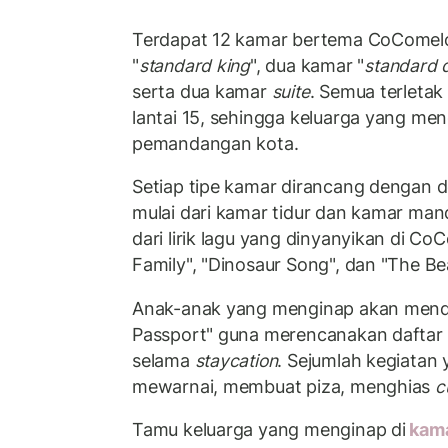
Terdapat 12 kamar bertema CoComelon,
"
standard king
", dua kamar "
standard 
serta dua kamar
suite
. Semua terletak 
lantai 15, sehingga keluarga yang me
pemandangan kota.
Setiap tipe kamar dirancang dengan d
mulai dari kamar tidur dan kamar mand
dari lirik lagu yang dinyanyikan di Co
Family", "Dinosaur Song", dan "The B
Anak-anak yang menginap akan mend
Passport" guna merencanakan daftar
selama
staycation
. Sejumlah kegiatan y
mewarnai, membuat piza, menghias
c
Tamu keluarga yang menginap di
kam