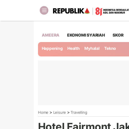
AMEERA
EKONOMI SYARIAH
SKOR
Happening
Health
Myhalal
Tekno
>
>
Home
Leisure
Travelling
Hotel Fairmont Ja