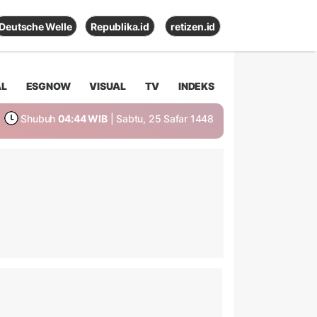
Deutsche Welle
Republika.id
retizen.id
AL
ESGNOW
VISUAL
TV
INDEKS
Shubuh
04:44 WIB
| Sabtu, 25 Safar 1448