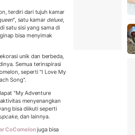
 terdiri dari tujuh kamar
queen
", satu kamar
deluxe
,
di satu sisi yang sama di
nginap bisa menyimak
ekorasi unik dan berbeda,
inya. Semua terinspirasi
Comelon, seperti "I Love My
each Song".
apat "My Adventure
 aktivitas menyenangkan
ang bisa diikuti seperti
upcake
, dan lainnya.
ar CoComelon
juga bisa