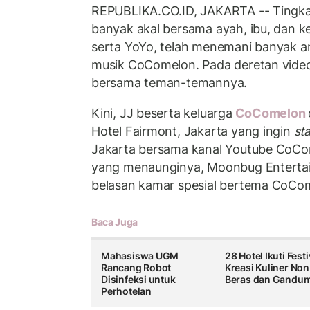
REPUBLIKA.CO.ID, JAKARTA -- Ting
banyak akal bersama ayah, ibu, dan
serta YoYo, telah menemani banyak an
musik CoComelon. Pada deretan video 
bersama teman-temannya.
Kini, JJ beserta keluarga
CoComelon
Hotel Fairmont, Jakarta yang ingin
st
Jakarta bersama kanal Youtube CoC
yang menaunginya, Moonbug Enterta
belasan kamar spesial bertema CoCo
Baca Juga
Mahasiswa UGM
28 Hotel Ikuti Festi
Rancang Robot
Kreasi Kuliner Non
Disinfeksi untuk
Beras dan Gandu
Perhotelan