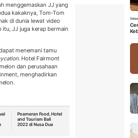
kah menggemaskan JJ yang
 kedua kakaknya, Tom-Tom
Selas
ak di dunia lewat video
Ce
itu, JJ juga kerap bermain
Ke
dapat menemani tamu
aycation
. Hotel Fairmont
omelon dan perusahaan
inment, menghadirkan
melon.
val
Poameran Food, Hotel
and Tourism Bali
m
2022 di Nusa Dua