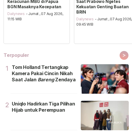
Keracunan MBG di Papua
Saat Prabowo Ngetes
BGN Masaknya Kecepatan
Kekuatan Genting Buatan
BRIN
Dailynews
- Jumat , 07 Aug 2026,
11:15 WIB
Dailynews
- Jumat , 07 Aug 2026
09:45 WIB
>
Terpopuler
Tom Holland Tertangkap
1
Kamera Pakai Cincin Nikah
Saat Jalan
Bareng
Zendaya
Uniqlo Hadirkan Tiga Pilihan
2
Hijab untuk Perempuan