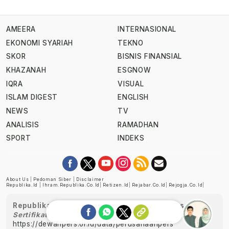
AMEERA
INTERNASIONAL
EKONOMI SYARIAH
TEKNO
SKOR
BISNIS FINANSIAL
KHAZANAH
ESGNOW
IQRA
VISUAL
ISLAM DIGEST
ENGLISH
NEWS
TV
ANALISIS
RAMADHAN
SPORT
INDEKS
About Us
|
Pedoman Siber
|
Disclaimer
Republika.id
|
Ihram.republika.co.id
|
Retizen.id
|
Rejabar.co.id
|
Rejogja.co.id
|
Republika telah diverifikasi oleh Dewan Pers
Sertifikat Nomor 1058/DP-Verifikasi/K/XII/2022
https://dewanpers.or.id/data/perusahaanpers