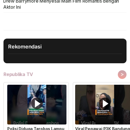
Drew Barrymore Menyesal Main Film Romantis dengan
Aktor Ini
Rekomendasi
>
Republika TV
Polisi Diduga Terobos Lampu
Viral Pegawai P3K Bandung