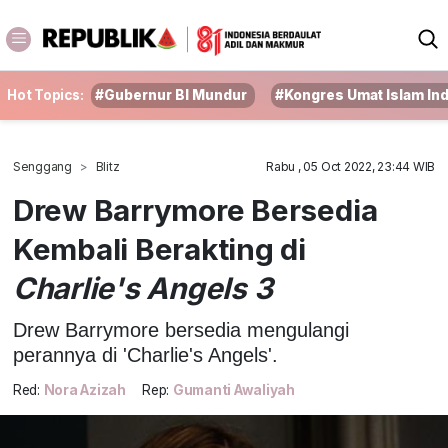
Hot Topics:
#Gubernur BI Mundur
#Kongres Umat Islam In
Senggang
Blitz
Rabu , 05 Oct 2022, 23:44 WIB
Drew Barrymore Bersedia
Kembali Berakting di
Charlie's Angels 3
Drew Barrymore bersedia mengulangi
perannya di 'Charlie's Angels'.
Red:
Nora Azizah
Rep:
Gumanti Awaliyah