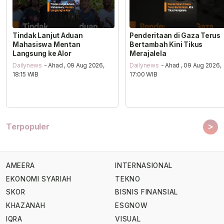
Tindak Lanjut Aduan
Penderitaan di Gaza Terus
Mahasiswa Mentan
Bertambah Kini Tikus
Langsung ke Alor
Merajalela
Dailynews
- Ahad , 09 Aug 2026,
Dailynews
- Ahad , 09 Aug 2026,
18:15 WIB
17:00 WIB
>
Terpopuler
AMEERA
INTERNASIONAL
EKONOMI SYARIAH
TEKNO
SKOR
BISNIS FINANSIAL
KHAZANAH
ESGNOW
IQRA
VISUAL