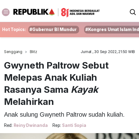
Hot Topics:
#Gubernur BI Mundur
#Kongres Umat Islam In
Senggang
Blitz
Jumat , 30 Sep 2022, 21:50 WIB
Gwyneth Paltrow Sebut
Melepas Anak Kuliah
Rasanya Sama
Kayak
Melahirkan
Anak sulung Gwyneth Paltrow sudah kuliah.
Red:
Reiny Dwinanda
Rep:
Santi Sopia