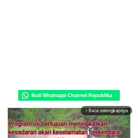
Ikuti Whatsapp Channel Republika
Baca selengkapnya
arrow_forward_ios