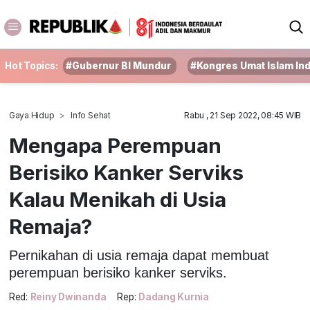
Hot Topics:
#Gubernur BI Mundur
#Kongres Umat Islam In
Gaya Hidup
Info Sehat
Rabu , 21 Sep 2022, 08:45 WIB
Mengapa Perempuan
Berisiko Kanker Serviks
Kalau Menikah di Usia
Remaja?
Pernikahan di usia remaja dapat membuat
perempuan berisiko kanker serviks.
Red:
Reiny Dwinanda
Rep:
Dadang Kurnia