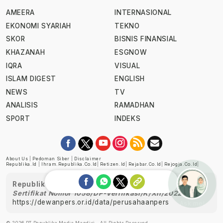
AMEERA
INTERNASIONAL
EKONOMI SYARIAH
TEKNO
SKOR
BISNIS FINANSIAL
KHAZANAH
ESGNOW
IQRA
VISUAL
ISLAM DIGEST
ENGLISH
NEWS
TV
ANALISIS
RAMADHAN
SPORT
INDEKS
About Us
|
Pedoman Siber
|
Disclaimer
Republika.id
|
Ihram.republika.co.id
|
Retizen.id
|
Rejabar.co.id
|
Rejogja.co.id
|
Republika telah diverifikasi oleh Dewan Pers
Sertifikat Nomor 1058/DP-Verifikasi/K/XII/2022
https://dewanpers.or.id/data/perusahaanpers
Ask me!