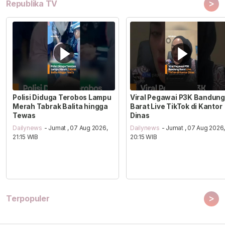
>
Republika TV
Polisi Diduga Terobos Lampu
Viral Pegawai P3K Bandung
Merah Tabrak Balita hingga
Barat Live TikTok di Kantor
Tewas
Dinas
Dailynews
- Jumat , 07 Aug 2026,
Dailynews
- Jumat , 07 Aug 2026
21:15 WIB
20:15 WIB
>
Terpopuler