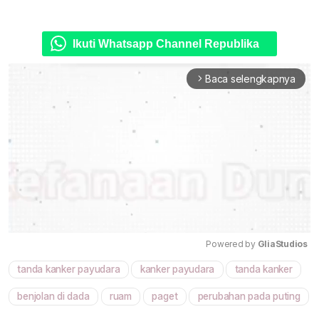
Ikuti Whatsapp Channel Republika
Baca selengkapnya
arrow_forward_ios
Powered by 
GliaStudios
tanda kanker payudara
kanker payudara
tanda kanker
Mute
benjolan di dada
ruam
paget
perubahan pada puting