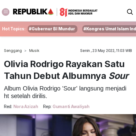
Hot Topics:
#Gubernur BI Mundur
#Kongres Umat Islam In
Senggang
Musik
Senin , 23 May 2022, 11:03 WIB
Olivia Rodrigo Rayakan Satu
Tahun Debut Albumnya
Sour
Album Olivia Rodrigo 'Sour' langsung menjadi
ht setelah dirilis.
Red:
Nora Azizah
Rep:
Gumanti Awaliyah