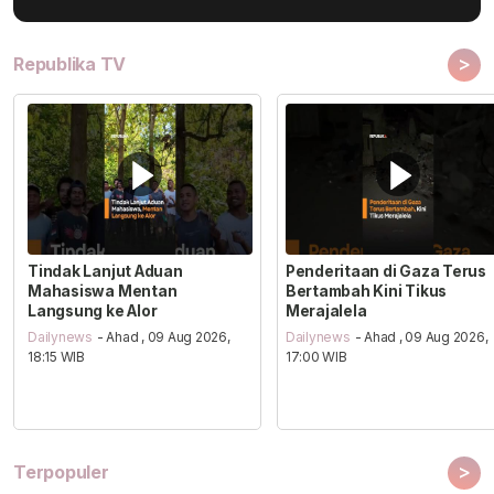
>
Republika TV
Tindak Lanjut Aduan
Penderitaan di Gaza Terus
Mahasiswa Mentan
Bertambah Kini Tikus
Langsung ke Alor
Merajalela
Dailynews
- Ahad , 09 Aug 2026,
Dailynews
- Ahad , 09 Aug 2026,
18:15 WIB
17:00 WIB
>
Terpopuler