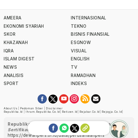
AMEERA
INTERNASIONAL
EKONOMI SYARIAH
TEKNO
SKOR
BISNIS FINANSIAL
KHAZANAH
ESGNOW
IQRA
VISUAL
ISLAM DIGEST
ENGLISH
NEWS
TV
ANALISIS
RAMADHAN
SPORT
INDEKS
About Us
|
Pedoman Siber
|
Disclaimer
Republika.id
|
Ihram.republika.co.id
|
Retizen.id
|
Rejabar.co.id
|
Rejogja.co.id
|
Republika telah diverifikasi oleh Dewan Pers
Sertifikat Nomor 1058/DP-Verifikasi/K/XII/2022
https://dewanpers.or.id/data/perusahaanpers