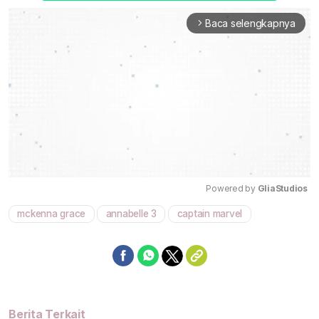
Baca selengkapnya
arrow_forward_ios
Powered by 
GliaStudios
mckenna grace
annabelle 3
captain marvel
Mute
Berita Terkait