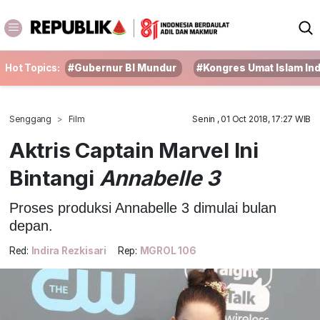
Hot Topics:
#Gubernur BI Mundur
#Kongres Umat Islam In
Senggang
Film
Senin , 01 Oct 2018, 17:27 WIB
Aktris Captain Marvel Ini
Bintangi
Annabelle 3
Proses produksi Annabelle 3 dimulai bulan
depan.
Red:
Indira Rezkisari
Rep:
MGROL 106