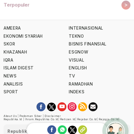
>
Terpopuler
AMEERA
INTERNASIONAL
EKONOMI SYARIAH
TEKNO
SKOR
BISNIS FINANSIAL
KHAZANAH
ESGNOW
IQRA
VISUAL
ISLAM DIGEST
ENGLISH
NEWS
TV
ANALISIS
RAMADHAN
SPORT
INDEKS
About Us
|
Pedoman Siber
|
Disclaimer
Republika.id
|
Ihram.republika.co.id
|
Retizen.id
|
Rejabar.co.id
|
Rejogja.co.id
|
Republika telah diverifikasi oleh Dewan Pers