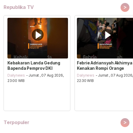
>
Republika TV
Kebakaran Landa Gedung
Febrie Adriansyah Akhirnya
Bapenda Pemprov DKI
Kenakan Rompi Orange
Dailynews
- Jumat , 07 Aug 2026,
Dailynews
- Jumat , 07 Aug 2026
23:00 WIB
22:30 WIB
>
Terpopuler