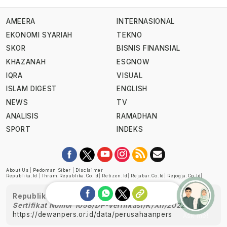
AMEERA
INTERNASIONAL
EKONOMI SYARIAH
TEKNO
SKOR
BISNIS FINANSIAL
KHAZANAH
ESGNOW
IQRA
VISUAL
ISLAM DIGEST
ENGLISH
NEWS
TV
ANALISIS
RAMADHAN
SPORT
INDEKS
About Us
|
Pedoman Siber
|
Disclaimer
Republika.id
|
Ihram.republika.co.id
|
Retizen.id
|
Rejabar.co.id
|
Rejogja.co.id
|
Republika telah diverifikasi oleh Dewan Pers
Sertifikat Nomor 1058/DP-Verifikasi/K/XII/2022
https://dewanpers.or.id/data/perusahaanpers
Ask me!