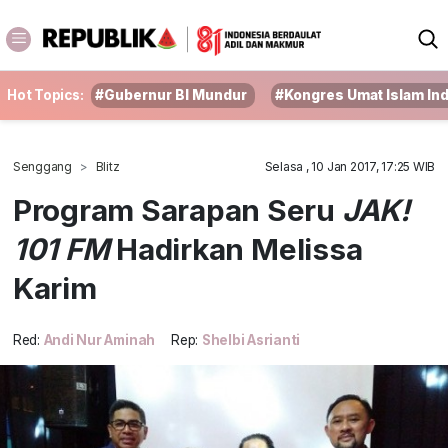
Hot Topics:
#Gubernur BI Mundur
#Kongres Umat Islam In
Senggang
Blitz
Selasa , 10 Jan 2017, 17:25 WIB
Program Sarapan Seru
JAK!
101 FM
Hadirkan Melissa
Karim
Red:
Andi Nur Aminah
Rep:
Shelbi Asrianti