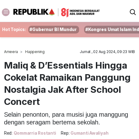
Hot Topics:
#Gubernur BI Mundur
#Kongres Umat Islam In
Ameera
Happening
Jumat , 02 Aug 2024, 09:23 WIB
Maliq & D’Essentials Hingga
Cokelat Ramaikan Panggung
Nostalgia Jak After School
Concert
Selain penonton, para musisi juga manggung
dengan seragam bertema sekolah.
Red:
Qommarria Rostanti
Rep:
Gumanti Awaliyah