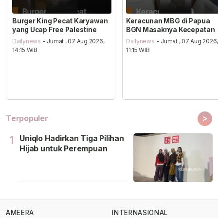
Burger King Pecat Karyawan
Keracunan MBG di Papua
yang Ucap Free Palestine
BGN Masaknya Kecepatan
Dailynews
- Jumat , 07 Aug 2026,
Dailynews
- Jumat , 07 Aug 2026
14:15 WIB
11:15 WIB
>
Terpopuler
Uniqlo Hadirkan Tiga Pilihan
1
Hijab untuk Perempuan
AMEERA
INTERNASIONAL