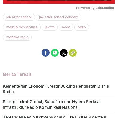
Powered by 
GliaStudios
jak after school
jak after school concert
Mute
maliq & dessentials
jak fm
aadc
radio
mahaka radio
Berita Terkait
Kementerian Ekonomi Kreatif Dukung Penguatan Bisnis
Radio
Sinergi Lokal-Global, Samafitro dan Hytera Perkuat
Infrastruktur Radio Komunikasi Nasional
Tantangan Radio Konvensional di Era Digital: Adaptasi,