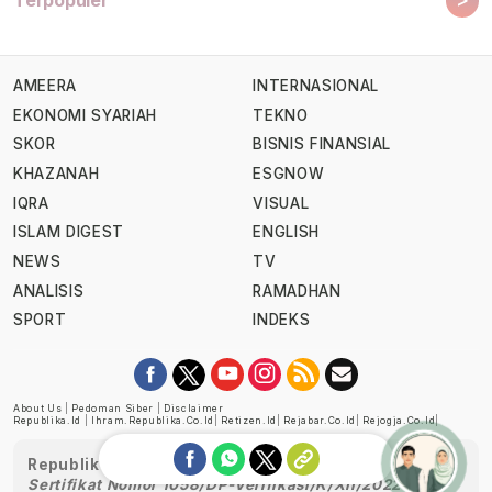
Terpopuler
AMEERA
INTERNASIONAL
EKONOMI SYARIAH
TEKNO
SKOR
BISNIS FINANSIAL
KHAZANAH
ESGNOW
IQRA
VISUAL
ISLAM DIGEST
ENGLISH
NEWS
TV
ANALISIS
RAMADHAN
SPORT
INDEKS
About Us
|
Pedoman Siber
|
Disclaimer
Republika.id
|
Ihram.republika.co.id
|
Retizen.id
|
Rejabar.co.id
|
Rejogja.co.id
|
Republika telah diverifikasi oleh Dewan Pers
Sertifikat Nomor 1058/DP-Verifikasi/K/XII/2022