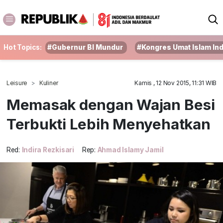
Hot Topics:
#Gubernur BI Mundur
#Kongres Umat Islam In
Leisure
Kuliner
Kamis , 12 Nov 2015, 11:31 WIB
Memasak dengan Wajan Besi
Terbukti Lebih Menyehatkan
Red:
Indira Rezkisari
Rep:
Ahmad Islamy Jamil