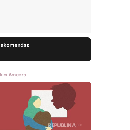
Rekomendasi
kini Ameera