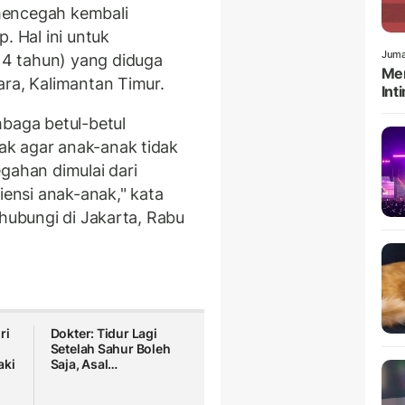
mencegah kembali
. Hal ini untuk
Juma
4 tahun) yang diduga
Men
ara, Kalimantan Timur.
Int
mbaga betul-betul
k agar anak-anak tidak
gahan dimulai dari
iensi anak-anak," kata
ihubungi di Jakarta, Rabu
ri
Dokter: Tidur Lagi
Setelah Sahur Boleh
aki
Saja, Asal…