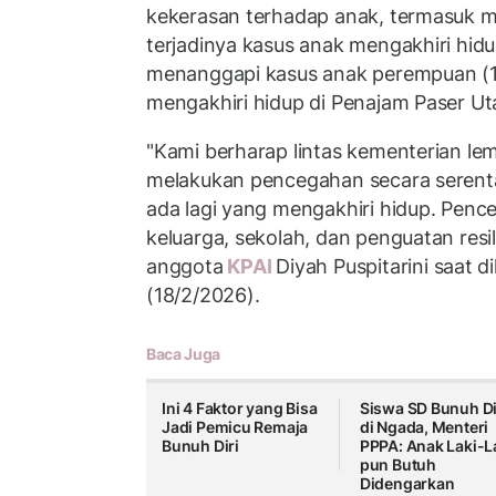
kekerasan terhadap anak, termasuk 
terjadinya kasus anak mengakhiri hidup
menanggapi kasus anak perempuan (1
mengakhiri hidup di Penajam Paser Ut
"Kami berharap lintas kementerian le
melakukan pencegahan secara serenta
ada lagi yang mengakhiri hidup. Pence
keluarga, sekolah, dan penguatan resil
anggota
KPAI
Diyah Puspitarini saat d
(18/2/2026).
Baca Juga
Ini 4 Faktor yang Bisa
Siswa SD Bunuh Di
Jadi Pemicu Remaja
di Ngada, Menteri
Bunuh Diri
PPPA: Anak Laki-L
pun Butuh
Didengarkan