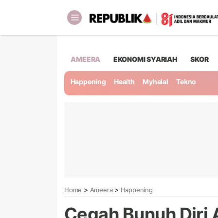
AMEERA
EKONOMI SYARIAH
SKOR
Happening
Health
Myhalal
Tekno
>
>
Home
Ameera
Happening
Cegah Bunuh Diri 