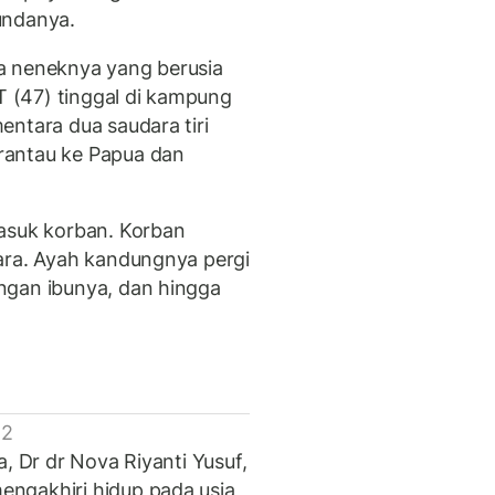
undanya.
a neneknya yang berusia
GT (47) tinggal di kampung
entara dua saudara tiri
rantau ke Papua dan
masuk korban. Korban
ara. Ayah kandungnya pergi
ngan ibunya, dan hingga
 2
, Dr dr Nova Riyanti Yusuf,
ngakhiri hidup pada usia