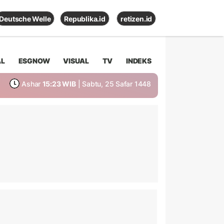
Deutsche Welle
Republika.id
retizen.id
AL
ESGNOW
VISUAL
TV
INDEKS
Ashar
15:23 WIB
| Sabtu, 25 Safar 1448