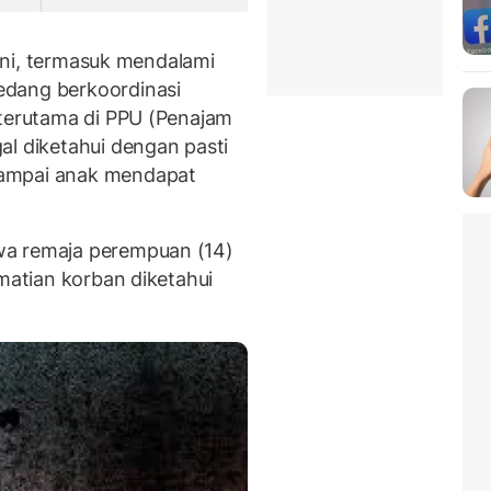
s ini, termasuk mendalami
edang berkoordinasi
 terutama di PPU (Penajam
al diketahui dengan pasti
sampai anak mendapat
wa remaja perempuan (14)
ematian korban diketahui