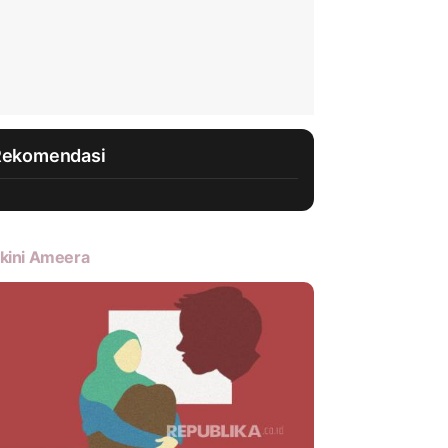
Rekomendasi
kini Ameera