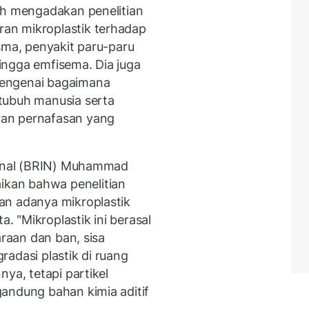
ah mengadakan penelitian
an mikroplastik terhadap
sma, penyakit paru-paru
 hingga emfisema. Dia juga
mengenai bagaimana
tubuh manusia serta
an pernafasan yang
sional (BRIN) Muhammad
kan bahwa penelitian
an adanya mikroplastik
a. "Mikroplastik ini berasal
araan dan ban, sisa
adasi plastik di ruang
ya, tetapi partikel
andung bahan kimia aditif