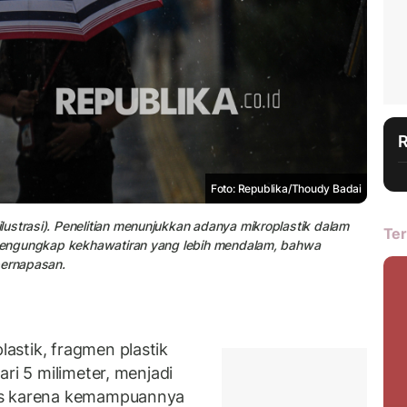
Foto: Republika/Thoudy Badai
ustrasi). Penelitian menunjukkan adanya mikroplastik dalam
Ter
u mengungkap kekhawatiran yang lebih mendalam, bahwa
pernapasan.
astik, fragmen plastik
ri 5 milimeter, menjadi
us karena kemampuannya