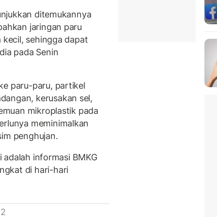
enunjukkan ditemukannya
bahkan jaringan paru
 kecil, sehingga dapat
 dia pada Senin
e paru-paru, partikel
dangan, kerusakan sel,
 temuan mikroplastik pada
perlunya meminimalkan
sim penghujan.
asi adalah informasi BMKG
gkat di hari-hari
 2