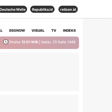
Deutsche Welle
Republika.id
retizen.id
AL
ESGNOW
VISUAL
TV
INDEKS
Dhuhur
12:01 WIB
| Sabtu, 25 Safar 1448