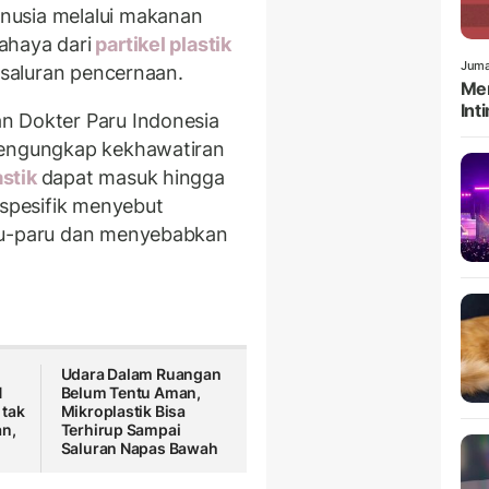
nusia melalui makanan
ahaya dari
partikel plastik
Juma
i saluran pencernaan.
Men
Int
n Dokter Paru Indonesia
mengungkap kekhawatiran
astik
dapat masuk hingga
 spesifik menyebut
aru-paru dan menyebabkan
.
Udara Dalam Ruangan
N
Belum Tentu Aman,
 tak
Mikroplastik Bisa
an,
Terhirup Sampai
Saluran Napas Bawah