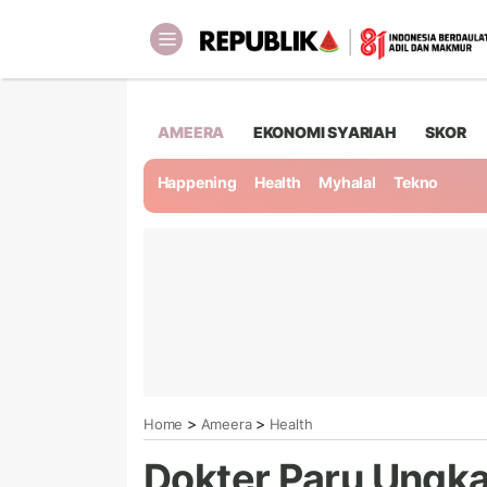
AMEERA
EKONOMI SYARIAH
SKOR
Happening
Health
Myhalal
Tekno
>
>
Home
Ameera
Health
Dokter Paru Ungk