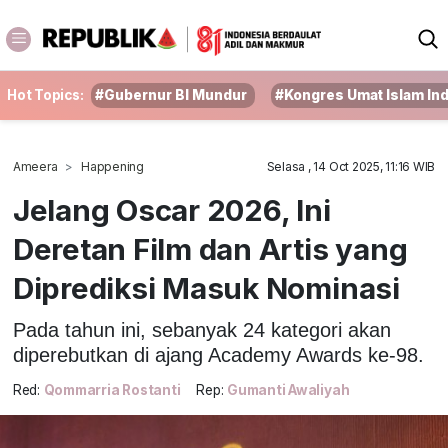
Hot Topics:
#Gubernur BI Mundur
#Kongres Umat Islam In
Ameera
Happening
Selasa , 14 Oct 2025, 11:16 WIB
Jelang Oscar 2026, Ini
Deretan Film dan Artis yang
Diprediksi Masuk Nominasi
Pada tahun ini, sebanyak 24 kategori akan
diperebutkan di ajang Academy Awards ke-98.
Red:
Qommarria Rostanti
Rep:
Gumanti Awaliyah