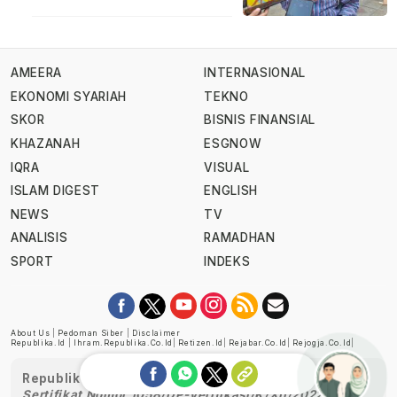
AMEERA
INTERNASIONAL
EKONOMI SYARIAH
TEKNO
SKOR
BISNIS FINANSIAL
KHAZANAH
ESGNOW
IQRA
VISUAL
ISLAM DIGEST
ENGLISH
NEWS
TV
ANALISIS
RAMADHAN
SPORT
INDEKS
About Us
|
Pedoman Siber
|
Disclaimer
Republika.id
|
Ihram.republika.co.id
|
Retizen.id
|
Rejabar.co.id
|
Rejogja.co.id
|
Republika telah diverifikasi oleh Dewan Pers
Sertifikat Nomor 1058/DP-Verifikasi/K/XII/2022