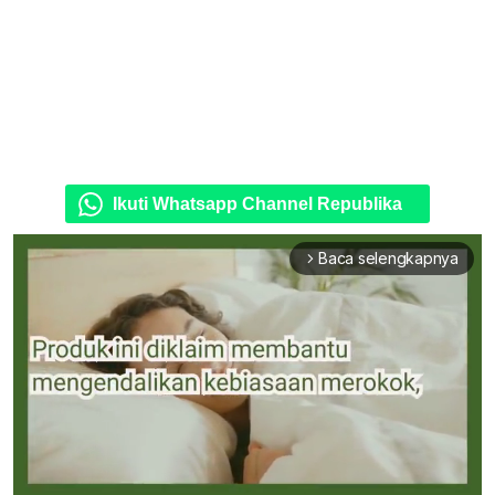
Ikuti Whatsapp Channel Republika
Baca selengkapnya
arrow_forward_ios