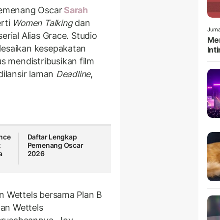
 pemenang Oscar
Sarah
erti
Women Talking
dan
Juma
serial Alias Grace. Studio
Men
lesaikan kesepakatan
Int
 mendistribusikan film
dilansir laman
Deadline
,
nce
Daftar Lengkap
t
Pemenang Oscar
a
2026
an Wettels bersama Plan B
an Wettels