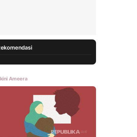
Rekomendasi
kini Ameera