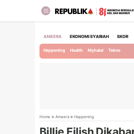
AMEERA
EKONOMI SYARIAH
SKOR
Happening
Health
Myhalal
Tekno
>
>
Home
Ameera
Happening
Billie Eilish Dika