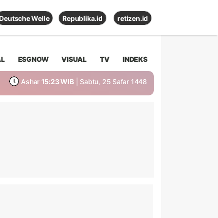
Deutsche Welle
Republika.id
retizen.id
AL
ESGNOW
VISUAL
TV
INDEKS
Ashar
15:23 WIB
| Sabtu, 25 Safar 1448