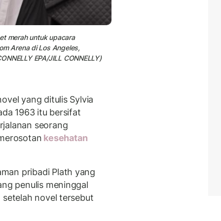
rpet merah untuk upacara
m Arena di Los Angeles,
ILL CONNELLY EPA/JILL CONNELLY)
vel yang ditulis Sylvia
ada 1963 itu bersifat
rjalanan seorang
merosotan
kesehatan
man pribadi Plath yang
ang penulis meninggal
 setelah novel tersebut