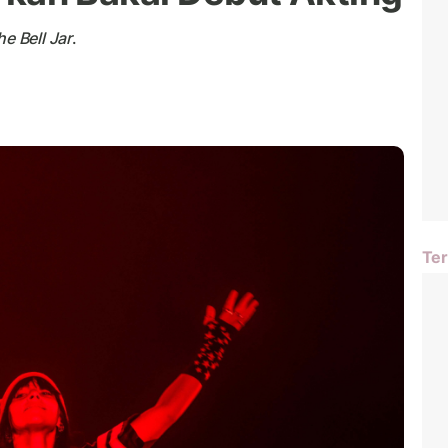
he Bell Jar
.
Ter