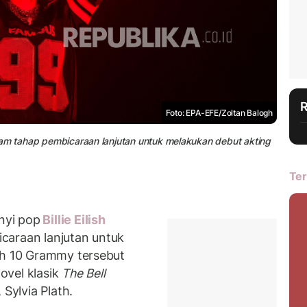
Foto: EPA-EFE/Zoltan Balogh
 dalam tahap pembicaraan lanjutan untuk melakukan debut akting
Ter
nyi pop
Billie Eilish
caraan lanjutan untuk
ih 10 Grammy tersebut
ovel klasik
The Bell
Sylvia Plath.