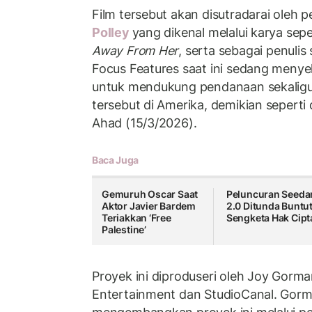
Film tersebut akan disutradarai oleh
Polley
yang dikenal melalui karya sep
Away From Her
, serta sebagai penulis 
Focus Features saat ini sedang menye
untuk mendukung pendanaan sekaligus
tersebut di Amerika, demikian seperti 
Ahad (15/3/2026).
Baca Juga
Gemuruh Oscar Saat
Peluncuran Seeda
Aktor Javier Bardem
2.0 Ditunda Buntu
Teriakkan ‘Free
Sengketa Hak Cipt
Palestine’
Proyek ini diproduseri oleh Joy Gorm
Entertainment dan StudioCanal. Gorm