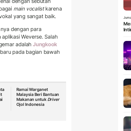
kenal dengan sebutan
ebagai
main vocalist
karena
okal yang sangat baik.
Juma
Men
nnya dengan para
Int
aplikasi Weverse. Salah
gemar adalah
Jungkook
k
baru pada bagian bawah
ata
Ramai Warganet
it
Malaysia Beri Bantuan
ai
Makanan untuk
Driver
Ojol Indonesia