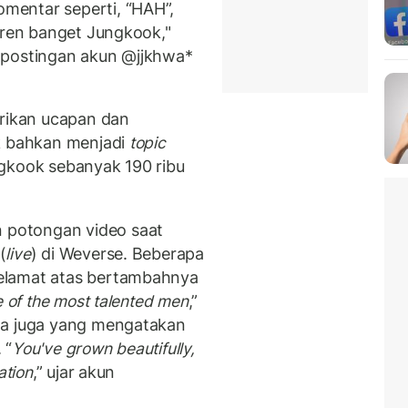
mentar seperti, “HAH”,
eren banget Jungkook,"
 postingan akun @jjkhwa*
ikan ucapan dan
ok bahkan menjadi
topic
gkook sebanyak 190 ribu
potongan video saat
(
live
) di Weverse. Beberapa
elamat atas bertambahnya
 of the most talented men
,”
da juga yang mengatakan
 “
You've grown beautifully,
ation
,” ujar akun