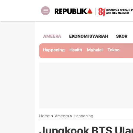
AMEERA
EKONOMI SYARIAH
SKOR
Happening
Health
Myhalal
Tekno
>
>
Home
Ameera
Happening
Jungkook BTS Ulan