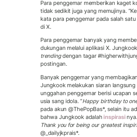
Para penggemar memberikan kaget ko
tidak sedikit juga yang memujinya. “K
kata para penggemar pada salah satu
di X.
Para penggemar banyak yang member
dukungan melalui aplikasi X. Jungko
trending
dengan tagar #higherwithjun
postingan.
Banyak penggemar yang membagikan 
Jungkook melakukan siaran langsung 
unggahan penggemar berisi ucapan s
usia sang idola. “
Happy birthday to one
pada akun @ThePopBas*, selain itu a
bahwa Jungkook adalah
inspirasi
nya.
Thank you for being our greatest inspir
@_dailyjkprais*.