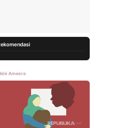
Rekomendasi
kini Ameera