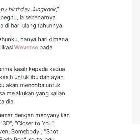
y birthday Jungkook
,”
begitu, ia sebenarnya
 di hari ulang tahunnya.
 tahunku, hanya hari dimana
likasi
Weverse
pada
rima kasih kepada kedua
kasih untuk ibu dan ayah
Aku akan mencoba untuk
sa melakukan yang kalian
a dia.
gemar dengan menyanyikan
 "3D", "Closer to You",
even, Somebody", "Shot
"Soda Pop", serta lagu