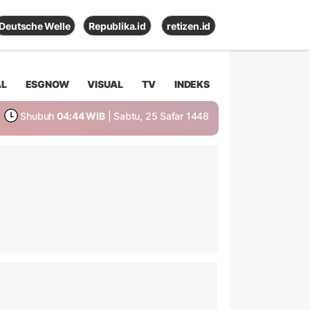
Deutsche Welle
Republika.id
retizen.id
AL
ESGNOW
VISUAL
TV
INDEKS
Shubuh
04:44 WIB
| Sabtu, 25 Safar 1448