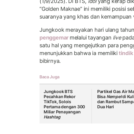
(1/9/2025). Di BTS,
idol
yang kerap di
“Golden Maknae” ini memiliki posisi s
suaranya yang khas dan kemampuan v
Jungkook merayakan hari ulang tahu
penggemar
melalui tayangan
live
pada 
satu hal yang mengejutkan para peng
menunjukkan bahwa ia memiliki
tindi
bibirnya.
Baca Juga
Jungkook BTS
Partikel Gas Air M
Pecahkan Rekor
Bisa
Nempel
di Kul
TikTok, Solois
dan Rambut Samp
Pertama dengan 300
Dua Hari
Miliar Penayangan
Hashtag