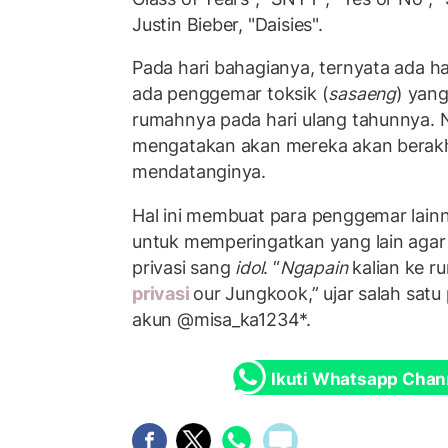
Justin Bieber, "Daisies".
Pada hari bahagianya, ternyata ada h
ada penggemar toksik (
sasaeng
) yan
rumahnya pada hari ulang tahunnya.
mengatakan akan mereka akan berakhir 
mendatanginya.
Hal ini membuat para penggemar lain
untuk memperingatkan yang lain aga
privasi sang
idol
. “
Ngapain
kalian ke r
privasi
our Jungkook,” ujar salah satu
akun @misa_ka1234*.
Ikuti Whatsapp Chan