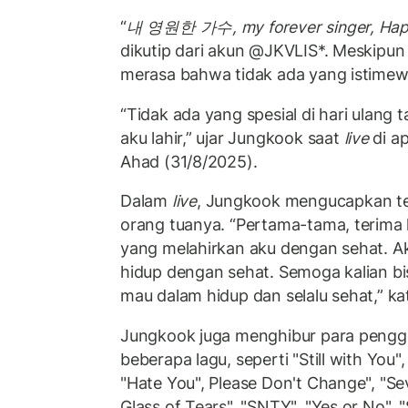
“
내 영원한 가수, my forever singer, Happ
dikutip dari akun @JKVLIS*. Meskipun 
merasa bahwa tidak ada yang istimewa
“Tidak ada yang spesial di hari ulang
aku lahir,” ujar Jungkook saat
live
di ap
Ahad (31/8/2025).
Dalam
live
, Jungkook mengucapkan te
orang tuanya. “Pertama-tama, terima 
yang melahirkan aku dengan sehat. 
hidup dengan sehat. Semoga kalian bi
mau dalam hidup dan selalu sehat,” kat
Jungkook juga menghibur para peng
beberapa lagu, seperti "Still with You",
"Hate You", Please Don't Change", "S
Glass of Tears", "SNTY", "Yes or No", 