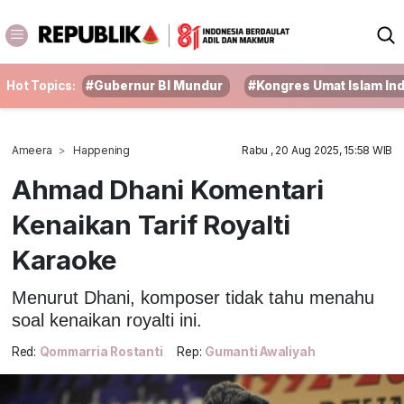
Hot Topics:
#Gubernur BI Mundur
#Kongres Umat Islam In
Ameera
Happening
Rabu , 20 Aug 2025, 15:58 WIB
Ahmad Dhani Komentari
Kenaikan Tarif Royalti
Karaoke
Menurut Dhani, komposer tidak tahu menahu
soal kenaikan royalti ini.
Red:
Qommarria Rostanti
Rep:
Gumanti Awaliyah