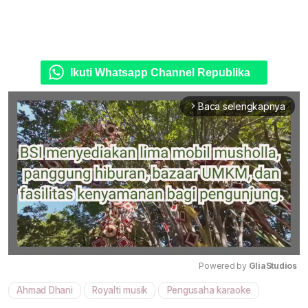
Ikuti Whatsapp Channel Republika
Baca selengkapnya
arrow_forward_ios
Powered by 
GliaStudios
Ahmad Dhani
Royalti musik
Pengusaha karaoke
Mute