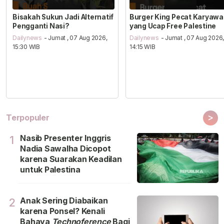
Bisakah Sukun Jadi Alternatif
Burger King Pecat Karyaw
Pengganti Nasi?
yang Ucap Free Palestine
Dailynews
- Jumat , 07 Aug 2026,
Dailynews
- Jumat , 07 Aug 2026
15:30 WIB
14:15 WIB
>
Terpopuler
Nasib Presenter Inggris
1
Nadia Sawalha Dicopot
karena Suarakan Keadilan
untuk Palestina
Anak Sering Diabaikan
2
karena Ponsel? Kenali
Bahaya
Technoference
Bagi